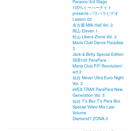
Paracco 3rd Stage
100%ミーハーナイト
presents パラパラビデオ
Lesson.02
名古屋 Milk Hall Vol. 2
岡山 Eleven 1
松山 Libera Zione Vol. 2
Maria Club Dance Paradise
3
Jack & Betty Special Edition
SEB100 ParaPara
Maria Club P.P. Revolution!
act.2
仙台 Never Ultra Euro Night
Vol. 2
eVEX TRAX ParaPara New
Generation Vol. 5
仙台 T's Box T's Para Box
Special Video Mix Last
Volume
Diamond7 ZONA-3