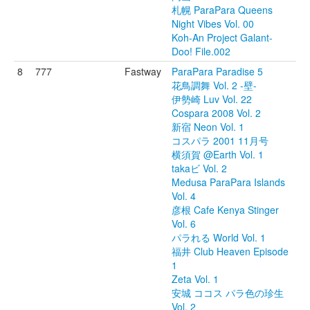
札幌 ParaPara Queens
Night Vibes Vol. 00
Koh-An Project Galant-
Doo! File.002
8
777
Fastway
ParaPara Paradise 5
花鳥調舞 Vol. 2 -壁-
伊勢崎 Luv Vol. 22
Cospara 2008 Vol. 2
新宿 Neon Vol. 1
コスパラ 2001 11月号
横須賀 @Earth Vol. 1
takaビ Vol. 2
Medusa ParaPara Islands
Vol. 4
彦根 Cafe Kenya Stinger
Vol. 6
パラれる World Vol. 1
福井 Club Heaven Episode
1
Zeta Vol. 1
安城 ココス パラ色の珍生
Vol. 2