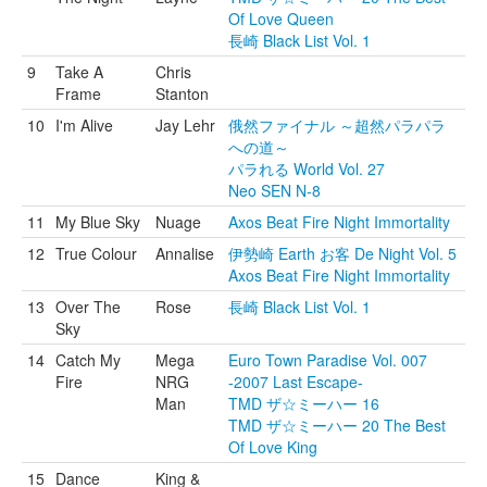
Of Love Queen
長崎 Black List Vol. 1
9
Take A
Chris
Frame
Stanton
10
I'm Alive
Jay Lehr
俄然ファイナル ～超然パラパラ
への道～
パラれる World Vol. 27
Neo SEN N-8
11
My Blue Sky
Nuage
Axos Beat Fire Night Immortality
12
True Colour
Annalise
伊勢崎 Earth お客 De Night Vol. 5
Axos Beat Fire Night Immortality
13
Over The
Rose
長崎 Black List Vol. 1
Sky
14
Catch My
Mega
Euro Town Paradise Vol. 007
Fire
NRG
-2007 Last Escape-
Man
TMD ザ☆ミーハー 16
TMD ザ☆ミーハー 20 The Best
Of Love King
15
Dance
King &