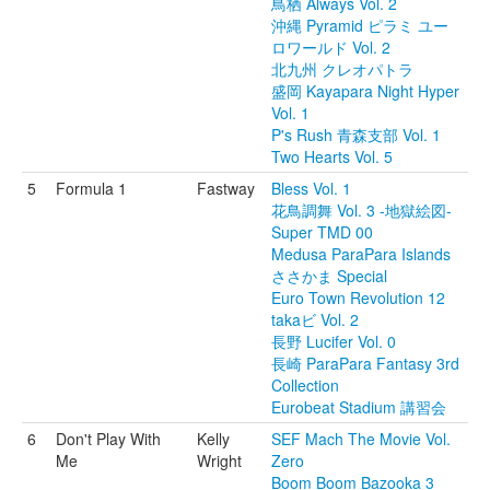
鳥栖 Always Vol. 2
沖縄 Pyramid ピラミ ユー
ロワールド Vol. 2
北九州 クレオパトラ
盛岡 Kayapara Night Hyper
Vol. 1
P's Rush 青森支部 Vol. 1
Two Hearts Vol. 5
5
Formula 1
Fastway
Bless Vol. 1
花鳥調舞 Vol. 3 -地獄絵図-
Super TMD 00
Medusa ParaPara Islands
ささかま Special
Euro Town Revolution 12
takaビ Vol. 2
長野 Lucifer Vol. 0
長崎 ParaPara Fantasy 3rd
Collection
Eurobeat Stadium 講習会
6
Don't Play With
Kelly
SEF Mach The Movie Vol.
Me
Wright
Zero
Boom Boom Bazooka 3