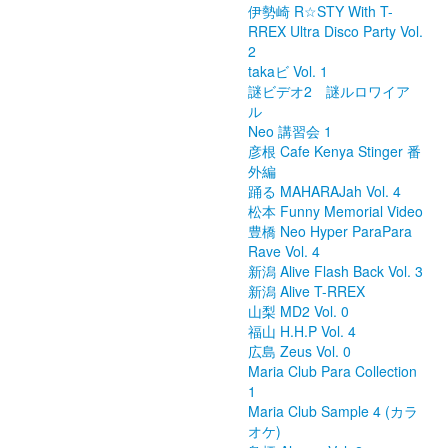
伊勢崎 R☆STY With T-
RREX Ultra Disco Party Vol.
2
takaビ Vol. 1
謎ビデオ2 謎ルロワイア
ル
Neo 講習会 1
彦根 Cafe Kenya Stinger 番
外編
踊る MAHARAJah Vol. 4
松本 Funny Memorial Video
豊橋 Neo Hyper ParaPara
Rave Vol. 4
新潟 Alive Flash Back Vol. 3
新潟 Alive T-RREX
山梨 MD2 Vol. 0
福山 H.H.P Vol. 4
広島 Zeus Vol. 0
Maria Club Para Collection
1
Maria Club Sample 4 (カラ
オケ)