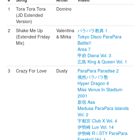
1
Tora Tora Tora
Domino
(JD Extended
Version)
2
Shake Me Up
Valentina
パラパラ教典 1
(Extended Friday
& Mirka
Tokyo Disco ParaPara
Mix)
Battle!!
Area 7
甲府 Diana Vol. 3
広島 King & Queen Vol. 1
3
Crazy For Love
Dusty
ParaPara Paradise 2
俄然パラパラ塾
Hyper Dragon 6
Miss Venus In Stadium
2001
新宿 Asa
Medusa ParaPara Islands
Vol. 2
宇都宮 Club X Vol. 4
伊勢崎 Luv Vol. 14
伊勢崎 R☆STY ParaPara
Freaks!! Vol. 1