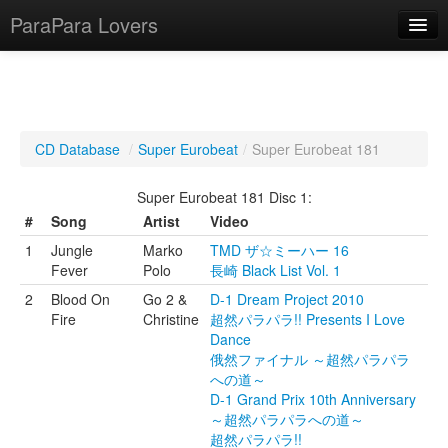
ParaPara Lovers
What is ParaPara?
CD Database
/
Super Eurobeat
/
Super Eurobeat 181
ParaPara Video Database
Super Eurobeat 181 Disc 1:
TechPara Video Database
#
Song
Artist
Video
1
Jungle
Marko
TMD ザ☆ミーハー 16
CD Database
Fever
Polo
長崎 Black List Vol. 1
Lesson Database
2
Blood On
Go 2 &
D-1 Dream Project 2010
Fire
Christine
超然パラパラ!! Presents I Love
Dance
English
俄然ファイナル ～超然パラパラ
への道～
D-1 Grand Prix 10th Anniversary
～超然パラパラへの道～
超然パラパラ!!