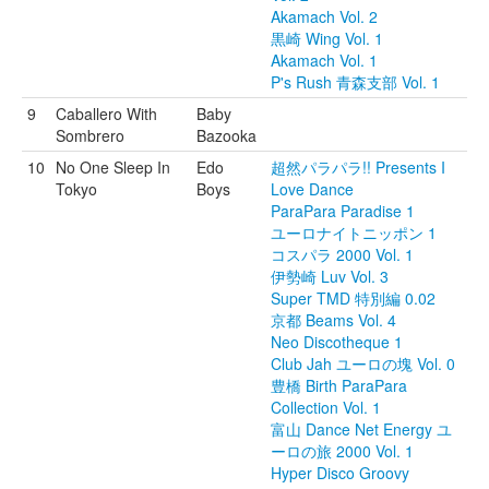
Akamach Vol. 2
黒崎 Wing Vol. 1
Akamach Vol. 1
P's Rush 青森支部 Vol. 1
9
Caballero With
Baby
Sombrero
Bazooka
10
No One Sleep In
Edo
超然パラパラ!! Presents I
Tokyo
Boys
Love Dance
ParaPara Paradise 1
ユーロナイトニッポン 1
コスパラ 2000 Vol. 1
伊勢崎 Luv Vol. 3
Super TMD 特別編 0.02
京都 Beams Vol. 4
Neo Discotheque 1
Club Jah ユーロの塊 Vol. 0
豊橋 Birth ParaPara
Collection Vol. 1
富山 Dance Net Energy ユ
ーロの旅 2000 Vol. 1
Hyper Disco Groovy