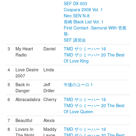
SEF DX 003
Cospara 2008 Vol. 1
Neo SEN N-8
長崎 Black List Vol. 1
First Contact -Samurai With 壱夜
祭-
SEF 講習会
3
My Heart
Daniel
TMD ザ☆ミーハー 16
Radio
TMD ザ☆ミーハー 20 The Best
Of Love King
4
Love Desire
Linda
2007
5
Back In
Jeff
午後のユーロ 1
Danger
Driller
6
Abracadabra
Cherry
TMD ザ☆ミーハー 16
TMD ザ☆ミーハー 20 The Best
Of Love Queen
7
Beautiful
Alexis
8
Lovers In
Maddy
TMD ザ☆ミーハー 16
The Night
Layne
TMD ザ☆ミーハー 20 The Best