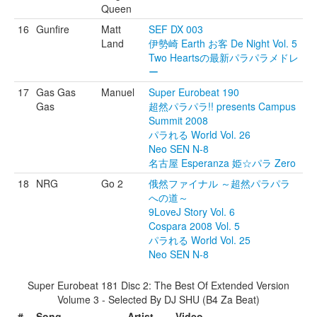
Queen
16
Gunfire
Matt
SEF DX 003
Land
伊勢崎 Earth お客 De Night Vol. 5
Two Heartsの最新パラパラメドレ
ー
17
Gas Gas
Manuel
Super Eurobeat 190
Gas
超然パラパラ!! presents Campus
Summit 2008
パラれる World Vol. 26
Neo SEN N-8
名古屋 Esperanza 姫☆パラ Zero
18
NRG
Go 2
俄然ファイナル ～超然パラパラ
への道～
9LoveJ Story Vol. 6
Cospara 2008 Vol. 5
パラれる World Vol. 25
Neo SEN N-8
Super Eurobeat 181 Disc 2: The Best Of Extended Version
Volume 3 - Selected By DJ SHU (B4 Za Beat)
#
Song
Artist
Video