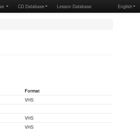
ase
CD Database
Lesson Database
English
Format
VHS
VHS
VHS