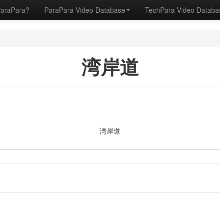
ParaPara?
ParaPara Video Database
TechPara Video Datab
湾岸道
湾岸道