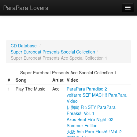
ParaPara Lovers
What is ParaPara?
CD Database
/
Super Eurobeat Presents Special Collection
/
ParaPara Video Database
Super Eurobeat Presents Ace Special Collection 1
TechPara Video Database
Super Eurobeat Presents Ace Special Collection 1
CD Database
#
Song
Artist
Video
1
Play The Music
Ace
ParaPara Paradise 2
Lesson Database
velfarre SEF MACH!! ParaPara
Video
English
伊勢崎 R☆STY ParaPara
Freaks!! Vol. 1
Axos Beat Fire Night '02
Summer Edition
大阪 Ash Para Flush!!! Vol. 2