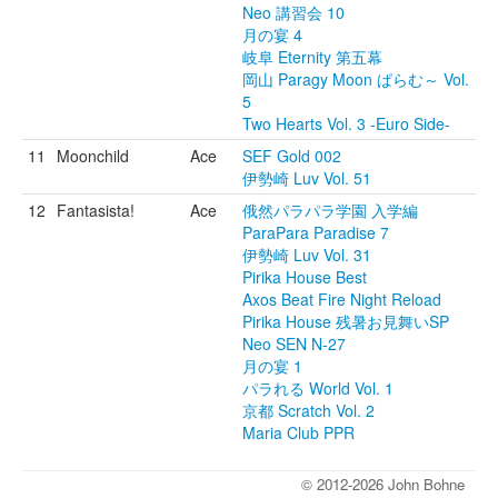
Neo 講習会 10
月の宴 4
岐阜 Eternity 第五幕
岡山 Paragy Moon ぱらむ～ Vol.
5
Two Hearts Vol. 3 -Euro Side-
11
Moonchild
Ace
SEF Gold 002
伊勢崎 Luv Vol. 51
12
Fantasista!
Ace
俄然パラパラ学園 入学編
ParaPara Paradise 7
伊勢崎 Luv Vol. 31
Pirika House Best
Axos Beat Fire Night Reload
Pirika House 残暑お見舞いSP
Neo SEN N-27
月の宴 1
パラれる World Vol. 1
京都 Scratch Vol. 2
Maria Club PPR
© 2012-2026 John Bohne