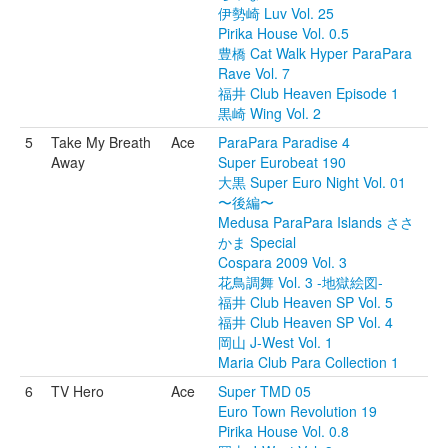
伊勢崎 Luv Vol. 25
Pirika House Vol. 0.5
豊橋 Cat Walk Hyper ParaPara
Rave Vol. 7
福井 Club Heaven Episode 1
黒崎 Wing Vol. 2
5
Take My Breath
Ace
ParaPara Paradise 4
Away
Super Eurobeat 190
大黒 Super Euro Night Vol. 01
〜後編〜
Medusa ParaPara Islands ささ
かま Special
Cospara 2009 Vol. 3
花鳥調舞 Vol. 3 -地獄絵図-
福井 Club Heaven SP Vol. 5
福井 Club Heaven SP Vol. 4
岡山 J-West Vol. 1
Maria Club Para Collection 1
6
TV Hero
Ace
Super TMD 05
Euro Town Revolution 19
Pirika House Vol. 0.8