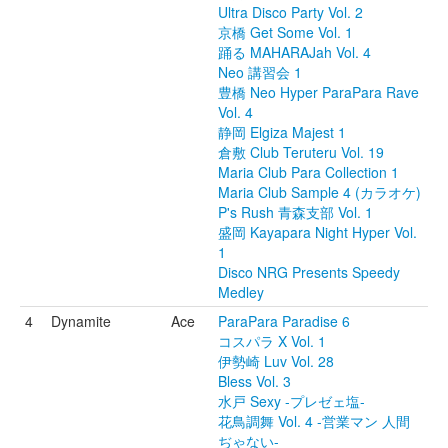
Ultra Disco Party Vol. 2
京橋 Get Some Vol. 1
踊る MAHARAJah Vol. 4
Neo 講習会 1
豊橋 Neo Hyper ParaPara Rave
Vol. 4
静岡 Elgiza Majest 1
倉敷 Club Teruteru Vol. 19
Maria Club Para Collection 1
Maria Club Sample 4 (カラオケ)
P's Rush 青森支部 Vol. 1
盛岡 Kayapara Night Hyper Vol.
1
Disco NRG Presents Speedy
Medley
4
Dynamite
Ace
ParaPara Paradise 6
コスパラ X Vol. 1
伊勢崎 Luv Vol. 28
Bless Vol. 3
水戸 Sexy -プレゼェ塩-
花鳥調舞 Vol. 4 -営業マン 人間
ぢゃない-