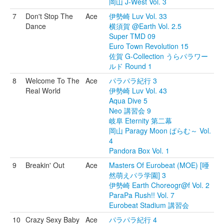
岡山 J-West Vol. 3
7
Don't Stop The
Ace
伊勢崎 Luv Vol. 33
Dance
横須賀 @Earth Vol. 2.5
Super TMD 09
Euro Town Revolution 15
佐賀 G-Collection うらパラワー
ルド Round 1
8
Welcome To The
Ace
パラパラ紀行 3
Real World
伊勢崎 Luv Vol. 43
Aqua Dive 5
Neo 講習会 9
岐阜 Eternity 第二幕
岡山 Paragy Moon ぱらむ～ Vol.
4
Pandora Box Vol. 1
9
Breakin' Out
Ace
Masters Of Eurobeat (MOE) [唖
然萌えパラ学園] 3
伊勢崎 Earth Choreogr@f Vol. 2
ParaPa Rush!! Vol. 7
Eurobeat Stadium 講習会
10
Crazy Sexy Baby
Ace
パラパラ紀行 4