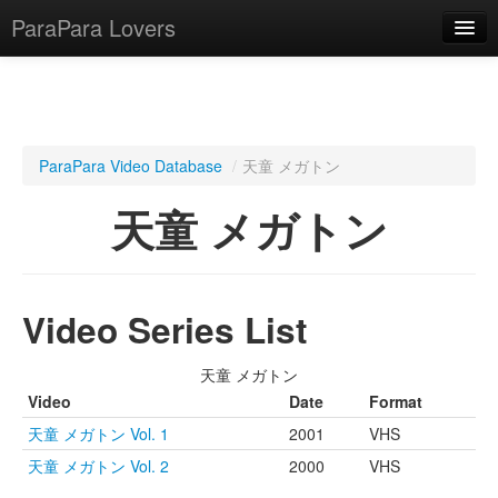
ParaPara Lovers
What is ParaPara?
ParaPara Video Database
/
天童 メガトン
ParaPara Video Database
天童 メガトン
TechPara Video Database
CD Database
Video Series List
Lesson Database
天童 メガトン
English
Video
Date
Format
天童 メガトン Vol. 1
2001
VHS
天童 メガトン Vol. 2
2000
VHS