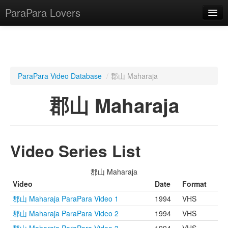
ParaPara Lovers
What is ParaPara?
ParaPara Video Database
/
郡山 Maharaja
ParaPara Video Database
郡山 Maharaja
TechPara Video Database
CD Database
Video Series List
Lesson Database
郡山 Maharaja
English
Video
Date
Format
郡山 Maharaja ParaPara Video 1
1994
VHS
郡山 Maharaja ParaPara Video 2
1994
VHS