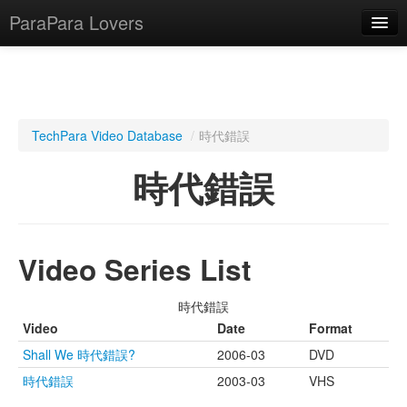
ParaPara Lovers
What is ParaPara?
TechPara Video Database
/
時代錯誤
ParaPara Video Database
時代錯誤
TechPara Video Database
CD Database
Video Series List
Lesson Database
時代錯誤
English
Video
Date
Format
Shall We 時代錯誤?
2006-03
DVD
時代錯誤
2003-03
VHS