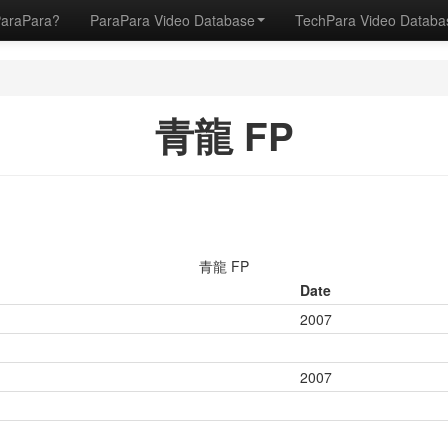
ParaPara?
ParaPara Video Database
TechPara Video Datab
青龍 FP
青龍 FP
Date
2007
2007