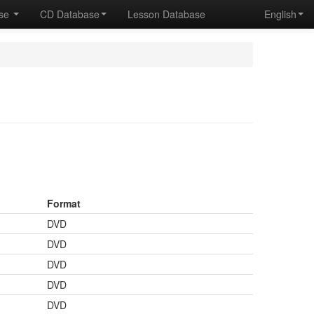
ase
CD Database
Lesson Database
English
Format
DVD
DVD
DVD
DVD
DVD