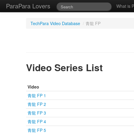
ParaPara Lovers
What is 
TechPara Video Database
/
青龍 FP
Video Series List
Video
青龍 FP 1
青龍 FP 2
青龍 FP 3
青龍 FP 4
青龍 FP 5