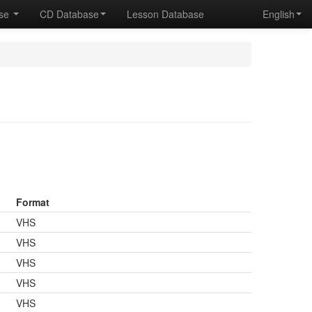
ase
CD Database
Lesson Database
English
Format
VHS
VHS
VHS
VHS
VHS