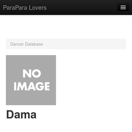
ParaPara Lovers
What is ParaPara?
Dancer Database
ParaPara Video Database
TechPara Video Database
CD Database
Lesson Database
English
Dama