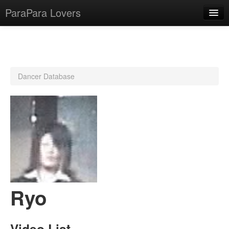
ParaPara Lovers
What is ParaPara?
Dancer Database
ParaPara Video Database
TechPara Video Database
CD Database
Lesson Database
English
Ryo
Video List