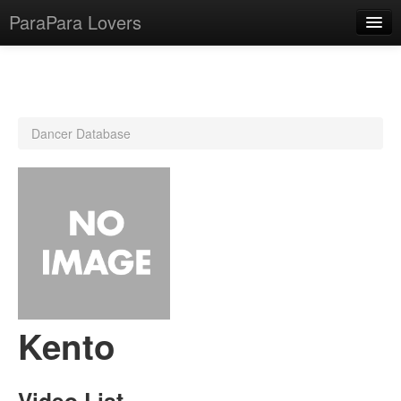
ParaPara Lovers
What is ParaPara?
Dancer Database
ParaPara Video Database
TechPara Video Database
CD Database
Lesson Database
English
Kento
Video List