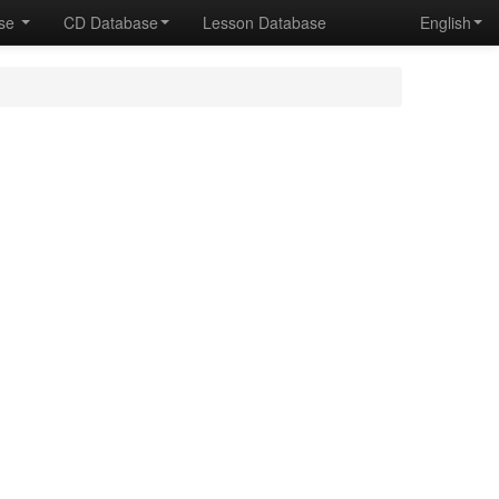
ase
CD Database
Lesson Database
English