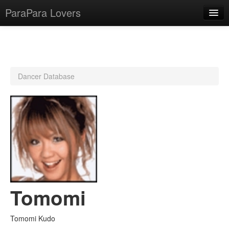
ParaPara Lovers
What is ParaPara?
Dancer Database
ParaPara Video Database
TechPara Video Database
CD Database
Lesson Database
English
Tomomi
Tomomi Kudo