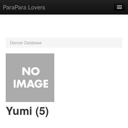
ParaPara Lovers
What is ParaPara?
Dancer Database
ParaPara Video Database
TechPara Video Database
CD Database
Lesson Database
English
Yumi (5)