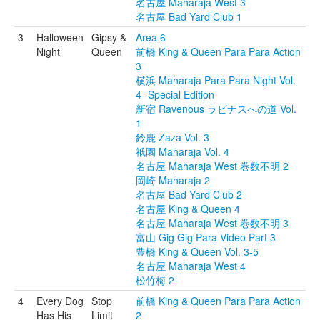
名古屋 Maharaja West 3
名古屋 Bad Yard Club 1
3
Halloween
Gipsy &
Area 6
Night
Queen
前橋 King & Queen Para Para Action
3
横浜 Maharaja Para Para Night Vol.
4 -Special Edition-
新宿 Ravenous ラビナスへの道 Vol.
1
鈴鹿 Zaza Vol. 3
祇園 Maharaja Vol. 4
名古屋 Maharaja West 巻数不明 2
岡崎 Maharaja 2
名古屋 Bad Yard Club 2
名古屋 King & Queen 4
名古屋 Maharaja West 巻数不明 3
富山 Gig Gig Para Video Part 3
豊橋 King & Queen Vol. 3-5
名古屋 Maharaja West 4
松竹梅 2
4
Every Dog
Stop
前橋 King & Queen Para Para Action
Has His
Limit
2