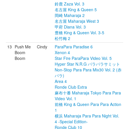
鈴鹿 Zaza Vol. 3
名古屋 King & Queen 5
岡崎 Maharaja 2
名古屋 Maharaja West 3
甲府 Diana Vol. 3
豊橋 King & Queen Vol. 3-5
松竹梅 2
13
Push Me
Cindy
ParaPara Paradise 6
Boom
Xenon 4
Boom
Star Fire ParaPara Video Vol. 5
Hyper Star N.R.G パラパラサミット
Non-Stop Para Para Mix30 Vol. 2 (赤
パラ)
Area 4
Ronde Club Extra
麻布十番 Maharaja Tokyo Para Para
Video Vol. 1
前橋 King & Queen Para Para Action
1
横浜 Maharaja Para Para Night Vol.
4 -Special Edition-
Ronde Club 10