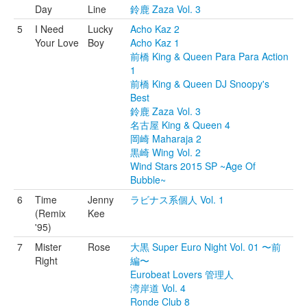
Day
Line
鈴鹿 Zaza Vol. 3
5
I Need
Lucky
Acho Kaz 2
Your Love
Boy
Acho Kaz 1
前橋 King & Queen Para Para Action
1
前橋 King & Queen DJ Snoopy's
Best
鈴鹿 Zaza Vol. 3
名古屋 King & Queen 4
岡崎 Maharaja 2
黒崎 Wing Vol. 2
Wind Stars 2015 SP ~Age Of
Bubble~
6
Time
Jenny
ラビナス系個人 Vol. 1
(Remix
Kee
'95)
7
Mister
Rose
大黒 Super Euro Night Vol. 01 〜前
Right
編〜
Eurobeat Lovers 管理人
湾岸道 Vol. 4
Ronde Club 8