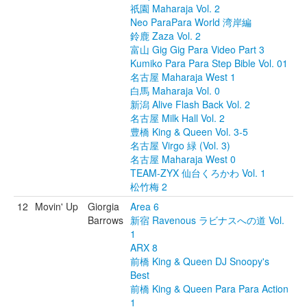
祇園 Maharaja Vol. 2
Neo ParaPara World 湾岸編
鈴鹿 Zaza Vol. 2
富山 Gig Gig Para Video Part 3
Kumiko Para Para Step Bible Vol. 01
名古屋 Maharaja West 1
白馬 Maharaja Vol. 0
新潟 Alive Flash Back Vol. 2
名古屋 Milk Hall Vol. 2
豊橋 King & Queen Vol. 3-5
名古屋 Virgo 緑 (Vol. 3)
名古屋 Maharaja West 0
TEAM-ZYX 仙台くろかわ Vol. 1
松竹梅 2
12
Movin' Up
Giorgia
Area 6
Barrows
新宿 Ravenous ラビナスへの道 Vol.
1
ARX 8
前橋 King & Queen DJ Snoopy's
Best
前橋 King & Queen Para Para Action
1