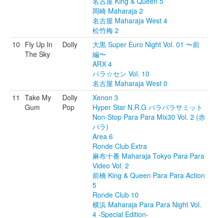
名古屋 King & Queen 5
岡崎 Maharaja 2
名古屋 Maharaja West 4
松竹梅 2
10
Fly Up In
Dolly
大黒 Super Euro Night Vol. 01 〜前
The Sky
編〜
ARX 4
パラ☆セン Vol. 10
名古屋 Maharaja West 0
11
Take My
Dolly
Xenon 3
Gum
Pop
Hyper Star N.R.G パラパラサミット
Non-Stop Para Para Mix30 Vol. 2 (赤
パラ)
Area 6
Ronde Club Extra
麻布十番 Maharaja Tokyo Para Para
Video Vol. 2
前橋 King & Queen Para Para Action
5
Ronde Club 10
横浜 Maharaja Para Para Night Vol.
4 -Special Edition-