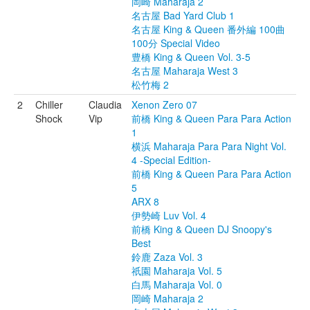
岡崎 Maharaja 2
名古屋 Bad Yard Club 1
名古屋 King & Queen 番外編 100曲
100分 Special Video
豊橋 King & Queen Vol. 3-5
名古屋 Maharaja West 3
松竹梅 2
2
Chiller
Claudia
Xenon Zero 07
Shock
Vip
前橋 King & Queen Para Para Action
1
横浜 Maharaja Para Para Night Vol.
4 -Special Edition-
前橋 King & Queen Para Para Action
5
ARX 8
伊勢崎 Luv Vol. 4
前橋 King & Queen DJ Snoopy's
Best
鈴鹿 Zaza Vol. 3
祇園 Maharaja Vol. 5
白馬 Maharaja Vol. 0
岡崎 Maharaja 2