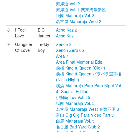
湾岸道 Vol. 2
湾岸道 Vol. 1 関東湾岸伝説
祇園 Maharaja Vol. 3
名古屋 Maharaja West 2
8
I Feel
E.C.
Acho Kaz 2
Love
James
Acho Kaz 1
9
Gangster
Teddy
Xenon 8
Of Love
Boy
Xenon Zero 05
Area 7
Area Final Memorial Edit
前橋 King & Queen (Old) 1
前橋 King & Queen パラパラ選手権
(Ninja Night)
横浜 Maharaja Para Para Night Vol.
4 -Special Edition-
伊勢崎 Luv Vol. 45
祇園 Maharaja Vol. 5
名古屋 Maharaja West 巻数不明 3
富山 Gig Gig Para Video Part 3
白馬 Maharaja Vol. 5
名古屋 Bad Yard Club 2