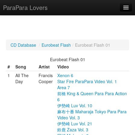
ParaPara Lovers
What is ParaPara?
CD Database
/
Eurobeat Flash
/
Eurobeat Flash 01
ParaPara Video Database
Eurobeat Flash 01
TechPara Video Database
#
Song
Artist
Video
1
All The
Francis
Xenon 6
CD Database
Day
Cooper
Star Fire ParaPara Video Vol. 1
Area 7
Lesson Database
前橋 King & Queen Para Para Action
6
English
伊勢崎 Luv Vol. 10
麻布十番 Maharaja Tokyo Para Para
Video Vol. 3
伊勢崎 Luv Vol. 21
鈴鹿 Zaza Vol. 3