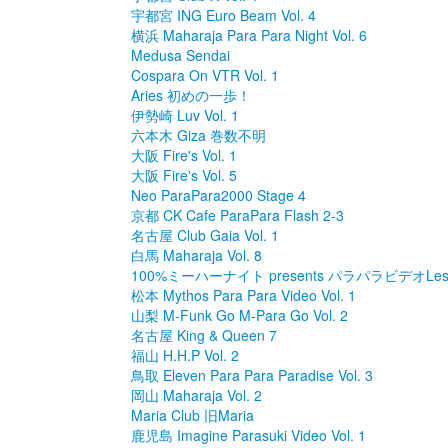
宇都宮 ING Euro Beam Vol. 4
横浜 Maharaja Para Para Night Vol. 6
Medusa Sendai
Cospara On VTR Vol. 1
Aries 初めの一歩！
伊勢崎 Luv Vol. 1
六本木 Giza 巻数不明
大阪 Fire's Vol. 1
大阪 Fire's Vol. 5
Neo ParaPara2000 Stage 4
京都 CK Cafe ParaPara Flash 2-3
名古屋 Club Gaia Vol. 1
白馬 Maharaja Vol. 8
100%ミーハーナイト presents パラパラビデオLess
松本 Mythos Para Para Video Vol. 1
山梨 M-Funk Go M-Para Go Vol. 2
名古屋 King & Queen 7
福山 H.H.P Vol. 2
鳥取 Eleven Para Para Paradise Vol. 3
岡山 Maharaja Vol. 2
Maria Club 旧Maria
鹿児島 Imagine Parasuki Video Vol. 1