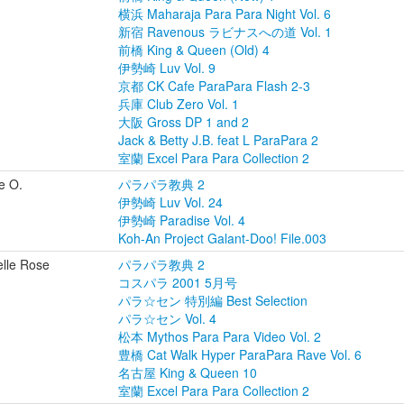
横浜 Maharaja Para Para Night Vol. 6
新宿 Ravenous ラビナスへの道 Vol. 1
前橋 King & Queen (Old) 4
伊勢崎 Luv Vol. 9
京都 CK Cafe ParaPara Flash 2-3
兵庫 Club Zero Vol. 1
大阪 Gross DP 1 and 2
Jack & Betty J.B. feat L ParaPara 2
室蘭 Excel Para Para Collection 2
e O.
パラパラ教典 2
伊勢崎 Luv Vol. 24
伊勢崎 Paradise Vol. 4
Koh-An Project Galant-Doo! File.003
elle Rose
パラパラ教典 2
コスパラ 2001 5月号
パラ☆セン 特別編 Best Selection
パラ☆セン Vol. 4
松本 Mythos Para Para Video Vol. 2
豊橋 Cat Walk Hyper ParaPara Rave Vol. 6
名古屋 King & Queen 10
室蘭 Excel Para Para Collection 2