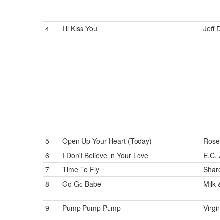
4
I'll Kiss You
Jeff D
5
Open Up Your Heart (Today)
Rose
6
I Don't Believe In Your Love
E.C.
7
Time To Fly
Shar
8
Go Go Babe
Milk 
9
Pump Pump Pump
Virgi