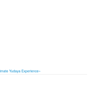
timate Yudaya Experience~