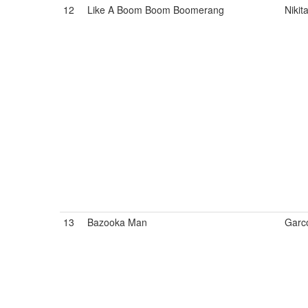
12
Like A Boom Boom Boomerang
Nikita
13
Bazooka Man
Garc