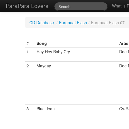
ParaPara Lovers
What is 
CD Database
/
Eurobeat Flash
/
Eurobeat Flash 07
#
Song
Artis
1
Hey Hey Baby Cry
Dee 
2
Mayday
Dee 
3
Blue Jean
Cy-R