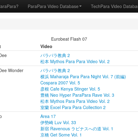
ParaPara?
ParaPara Video Database
TechPara Video Datab
Eurobeat Flash 07
t
Video
Dee
パラパラ教典 2
松本 Mythos Para Para Video Vol. 2
Dee Wonder
パラパラ教典 2
横浜 Maharaja Para Para Night Vol. 7 (前編)
Cospara 2007 Vol. 5
彦根 Cafe Kenya Stinger Vol. 5
豊橋 Neo Hyper ParaPara Rave Vol. 3
松本 Mythos Para Para Video Vol. 2
室蘭 Excel Para Para Collection 2
o
Area 17
伊勢崎 Luv Vol. 33
新宿 Ravenous ラビナスへの道 Vol. 1
京橋 Get Some Vol. 1