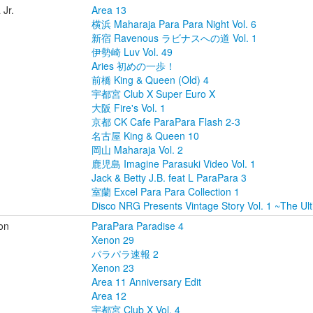
 Jr.
Area 13
横浜 Maharaja Para Para Night Vol. 6
新宿 Ravenous ラビナスへの道 Vol. 1
伊勢崎 Luv Vol. 49
Aries 初めの一歩！
前橋 King & Queen (Old) 4
宇都宮 Club X Super Euro X
大阪 Fire's Vol. 1
京都 CK Cafe ParaPara Flash 2-3
名古屋 King & Queen 10
岡山 Maharaja Vol. 2
鹿児島 Imagine Parasuki Video Vol. 1
Jack & Betty J.B. feat L ParaPara 3
室蘭 Excel Para Para Collection 1
Disco NRG Presents Vintage Story Vol. 1 ~The Ul
on
ParaPara Paradise 4
Xenon 29
パラパラ速報 2
Xenon 23
Area 11 Anniversary Edit
Area 12
宇都宮 Club X Vol. 4