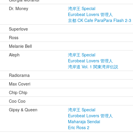
Dr. Money
湾岸王 Special
Eurobeat Lovers 管理人
京都 CK Cafe ParaPara Flash 2-3
Superlove
Ross
Melanie Bell
Aleph
湾岸王 Special
Eurobeat Lovers 管理人
湾岸道 Vol. 1 関東湾岸伝説
Radiorama
Max Coveri
Chip Chip
Coo Coo
Gipsy & Queen
湾岸王 Special
Eurobeat Lovers 管理人
Maharaja Sendai
Eric Ross 2