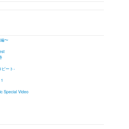
〜後編〜
est
下巻
ーロビート-
 1
 Special Video