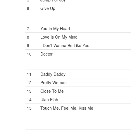
6
Give Up
7
You In My Heart
8
Love Is On My Mind
9
I Don't Wanna Be Like You
10
Doctor
11
Daddy Daddy
12
Pretty Woman
13
Close To Me
14
Uiah Eiah
15
Touch Me, Feel Me, Kiss Me