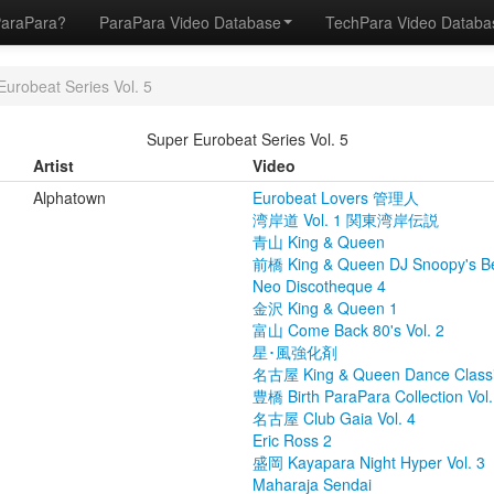
ParaPara?
ParaPara Video Database
TechPara Video Datab
Eurobeat Series Vol. 5
Super Eurobeat Series Vol. 5
Artist
Video
Alphatown
Eurobeat Lovers 管理人
湾岸道 Vol. 1 関東湾岸伝説
青山 King & Queen
前橋 King & Queen DJ Snoopy's B
Neo Discotheque 4
金沢 King & Queen 1
富山 Come Back 80's Vol. 2
星･風強化剤
名古屋 King & Queen Dance Classic
豊橋 Birth ParaPara Collection Vol.
名古屋 Club Gaia Vol. 4
Eric Ross 2
盛岡 Kayapara Night Hyper Vol. 3
Maharaja Sendai