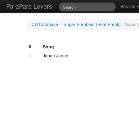
ParaPara Lovers
What is 
CD Database
/
Super Eurobeat (Beat Freak)
/
Super 
#
Song
1
Japan Japan