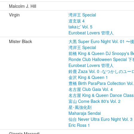
Malcolm J. Hill
Virgin
湾岸王 Special
道玄坂 4
takaビ Vol. 5
Eurobeat Lovers 管理人
Mister Black
大黒 Super Euro Night Vol. 01 
湾岸王 Special
前橋 King & Queen DJ Snoopy's B
Ronde Club Halloween Special 
Eurobeat Lovers 管理人
鈴鹿 Zaza Vol. 0 -なつかしのユ
金沢 King & Queen 1
豊橋 Birth ParaPara Collection Vol.
名古屋 Club Gaia Vol. 4
名古屋 King & Queen Dance Classic
富山 Come Back 80's Vol. 2
星･風強化剤
Maharaja Sendai
仙台 Never Ultra Euro Night Vol. 3
Eric Ross 1
Giorgia Morandi