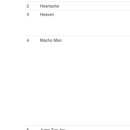
2
Heartache
3
Heaven
4
Macho Man
5
Jump For Joy