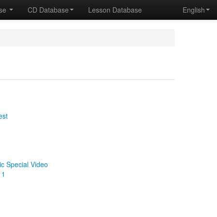
ase
CD Database
Lesson Database
English
est
 Special Video
 1