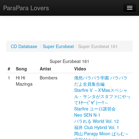
ParaPara Lovers
What is ParaPara?
CD Database
/
Super Eurobeat
/
Super Eurobeat 161
ParaPara Video Database
Super Eurobeat 161
TechPara Video Database
#
Song
Artist
Video
1
Hi Hi
Bombers
俄然パラパラ学園 パラパラ
CD Database
Mazinga
だよ全員集合編
Starfire V ～X'Masスペシャ
Lesson Database
ル・サンタがスタファにやっ
てｷﾀ━(ﾟ∀ﾟ)━!!～
English
Starfire ユーロ講習会
Neo SEN N-1
パラれる World Vol. 12
福井 Club Hybrid Vol. 1
岡山 Paragy Moon ぱらむ～