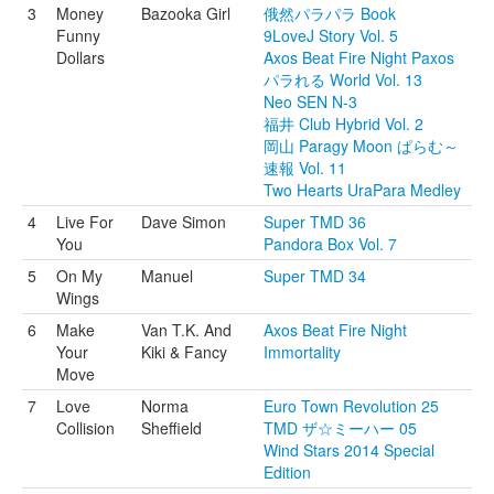
3
Money
Bazooka Girl
俄然パラパラ Book
Funny
9LoveJ Story Vol. 5
Dollars
Axos Beat Fire Night Paxos
パラれる World Vol. 13
Neo SEN N-3
福井 Club Hybrid Vol. 2
岡山 Paragy Moon ぱらむ～
速報 Vol. 11
Two Hearts UraPara Medley
4
Live For
Dave Simon
Super TMD 36
You
Pandora Box Vol. 7
5
On My
Manuel
Super TMD 34
Wings
6
Make
Van T.K. And
Axos Beat Fire Night
Your
Kiki & Fancy
Immortality
Move
7
Love
Norma
Euro Town Revolution 25
Collision
Sheffield
TMD ザ☆ミーハー 05
Wind Stars 2014 Special
Edition