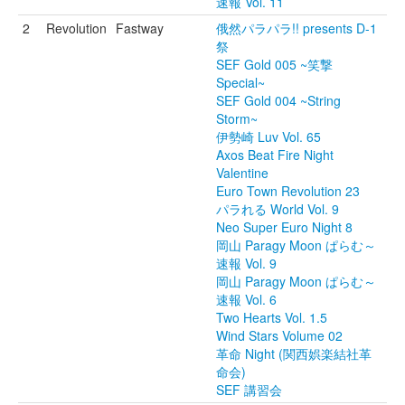
速報 Vol. 11
2
Revolution
Fastway
俄然パラパラ!! presents D-1
祭
SEF Gold 005 ~笑撃
Special~
SEF Gold 004 ~String
Storm~
伊勢崎 Luv Vol. 65
Axos Beat Fire Night
Valentine
Euro Town Revolution 23
パラれる World Vol. 9
Neo Super Euro Night 8
岡山 Paragy Moon ぱらむ～
速報 Vol. 9
岡山 Paragy Moon ぱらむ～
速報 Vol. 6
Two Hearts Vol. 1.5
Wind Stars Volume 02
革命 Night (関西娯楽結社革
命会)
SEF 講習会