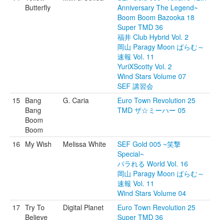
Butterfly
Anniversary The Legend~
Boom Boom Bazooka 18
Super TMD 36
福井 Club Hybrid Vol. 2
岡山 Paragy Moon ぱらむ～
速報 Vol. 11
YuriXScotty Vol. 2
Wind Stars Volume 07
SEF 講習会
15
Bang
G. Caria
Euro Town Revolution 25
Bang
TMD ザ☆ミーハー 05
Boom
Boom
16
My Wish
Melissa White
SEF Gold 005 ~笑撃
Special~
パラれる World Vol. 16
岡山 Paragy Moon ぱらむ～
速報 Vol. 11
Wind Stars Volume 04
17
Try To
Digital Planet
Euro Town Revolution 25
Believe
Super TMD 36