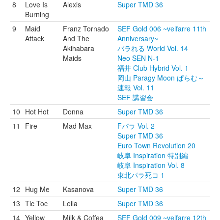
8
Love Is
Alexis
Super TMD 36
Burning
9
Maid
Franz Tornado
SEF Gold 006 ~velfarre 11th
Attack
And The
Anniversary~
Akihabara
パラれる World Vol. 14
Maids
Neo SEN N-1
福井 Club Hybrid Vol. 1
岡山 Paragy Moon ぱらむ～
速報 Vol. 11
SEF 講習会
10
Hot Hot
Donna
Super TMD 36
11
Fire
Mad Max
Fパラ Vol. 2
Super TMD 36
Euro Town Revolution 20
岐阜 Inspiration 特別編
岐阜 Inspiration Vol. 8
東北パラ死コ 1
12
Hug Me
Kasanova
Super TMD 36
13
Tic Toc
Leila
Super TMD 36
14
Yellow
Milk & Coffea
SEF Gold 009 ~velfarre 12th