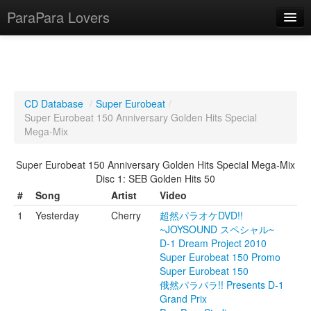
ParaPara Lovers
What is ParaPara?
CD Database
/
Super Eurobeat
/
Super Eurobeat 150 Anniversary Golden Hits Special
ParaPara Video Database
Mega-Mix
TechPara Video Database
Super Eurobeat 150 Anniversary Golden Hits Special Mega-Mix
Disc 1: SEB Golden Hits 50
CD Database
#
Song
Artist
Video
Lesson Database
1
Yesterday
Cherry
超然パラオケDVD!!
~JOYSOUND スペシャル~
English
D-1 Dream Project 2010
Super Eurobeat 150 Promo
Super Eurobeat 150
俄然パラパラ!! Presents D-1
Grand Prix