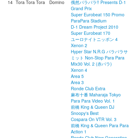
14
Tora Tora Tora
Domino
俄然パラパラ!! Presents D-1
Grand Prix
Super Eurobeat 150 Promo
ParaPara Stadium
D-1 Dream Project 2010
Super Eurobeat 170
ユーロナイトニッポン 4
Xenon 2
Hyper Star N.R.G パラパラサ
ミット Non-Stop Para Para
Mix30 Vol. 2 (赤パラ)
Xenon 4
Area 5
Area 3
Ronde Club Extra
麻布十番 Maharaja Tokyo
Para Para Video Vol. 1
前橋 King & Queen DJ
Snoopy's Best
Cospara On VTR Vol. 3
前橋 King & Queen Para Para
Action 1
Ronde Club New Generation