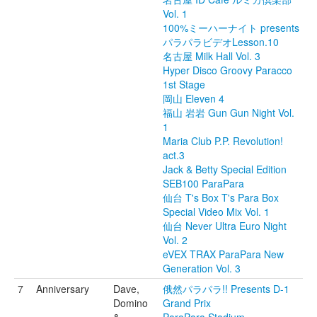
Vol. 1
100%ミーハーナイト presents
パラパラビデオLesson.10
名古屋 Milk Hall Vol. 3
Hyper Disco Groovy Paracco
1st Stage
岡山 Eleven 4
福山 岩岩 Gun Gun Night Vol.
1
Maria Club P.P. Revolution!
act.3
Jack & Betty Special Edition
SEB100 ParaPara
仙台 T's Box T's Para Box
Special Video Mix Vol. 1
仙台 Never Ultra Euro Night
Vol. 2
eVEX TRAX ParaPara New
Generation Vol. 3
7
Anniversary
Dave,
俄然パラパラ!! Presents D-1
Domino
Grand Prix