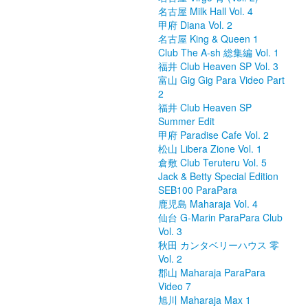
名古屋 Milk Hall Vol. 4
甲府 Diana Vol. 2
名古屋 King & Queen 1
Club The A-sh 総集編 Vol. 1
福井 Club Heaven SP Vol. 3
富山 Gig Gig Para Video Part
2
福井 Club Heaven SP
Summer Edit
甲府 Paradise Cafe Vol. 2
松山 Libera Zione Vol. 1
倉敷 Club Teruteru Vol. 5
Jack & Betty Special Edition
SEB100 ParaPara
鹿児島 Maharaja Vol. 4
仙台 G-Marin ParaPara Club
Vol. 3
秋田 カンタベリーハウス 零
Vol. 2
郡山 Maharaja ParaPara
Video 7
旭川 Maharaja Max 1