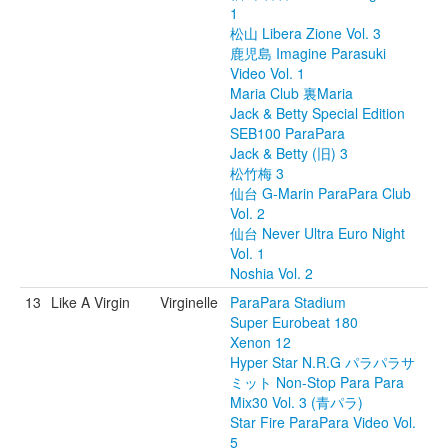
1
松山 Libera Zione Vol. 3
鹿児島 Imagine Parasuki
Video Vol. 1
Maria Club 裏Maria
Jack & Betty Special Edition
SEB100 ParaPara
Jack & Betty (旧) 3
松竹梅 3
仙台 G-Marin ParaPara Club
Vol. 2
仙台 Never Ultra Euro Night
Vol. 1
Noshia Vol. 2
13
Like A Virgin
Virginelle
ParaPara Stadium
Super Eurobeat 180
Xenon 12
Hyper Star N.R.G パラパラサ
ミット Non-Stop Para Para
Mix30 Vol. 3 (青パラ)
Star Fire ParaPara Video Vol.
5