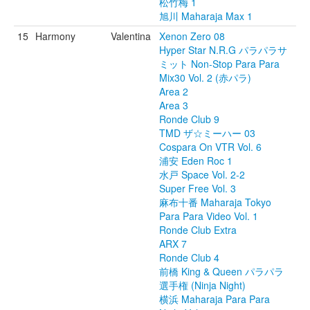
松竹梅 1
旭川 Maharaja Max 1
15
Harmony
Valentina
Xenon Zero 08
Hyper Star N.R.G パラパラサ
ミット Non-Stop Para Para
Mix30 Vol. 2 (赤パラ)
Area 2
Area 3
Ronde Club 9
TMD ザ☆ミーハー 03
Cospara On VTR Vol. 6
浦安 Eden Roc 1
水戸 Space Vol. 2-2
Super Free Vol. 3
麻布十番 Maharaja Tokyo
Para Para Video Vol. 1
Ronde Club Extra
ARX 7
Ronde Club 4
前橋 King & Queen パラパラ
選手権 (Ninja Night)
横浜 Maharaja Para Para