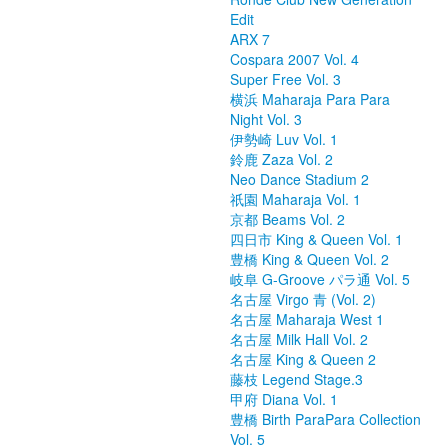
Edit
ARX 7
Cospara 2007 Vol. 4
Super Free Vol. 3
横浜 Maharaja Para Para
Night Vol. 3
伊勢崎 Luv Vol. 1
鈴鹿 Zaza Vol. 2
Neo Dance Stadium 2
祇園 Maharaja Vol. 1
京都 Beams Vol. 2
四日市 King & Queen Vol. 1
豊橋 King & Queen Vol. 2
岐阜 G-Groove パラ通 Vol. 5
名古屋 Virgo 青 (Vol. 2)
名古屋 Maharaja West 1
名古屋 Milk Hall Vol. 2
名古屋 King & Queen 2
藤枝 Legend Stage.3
甲府 Diana Vol. 1
豊橋 Birth ParaPara Collection
Vol. 5