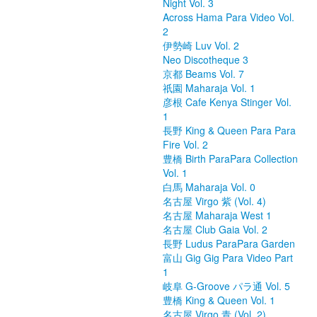
Night Vol. 3
Across Hama Para Video Vol.
2
伊勢崎 Luv Vol. 2
Neo Discotheque 3
京都 Beams Vol. 7
祇園 Maharaja Vol. 1
彦根 Cafe Kenya Stinger Vol.
1
長野 King & Queen Para Para
Fire Vol. 2
豊橋 Birth ParaPara Collection
Vol. 1
白馬 Maharaja Vol. 0
名古屋 Virgo 紫 (Vol. 4)
名古屋 Maharaja West 1
名古屋 Club Gaia Vol. 2
長野 Ludus ParaPara Garden
富山 Gig Gig Para Video Part
1
岐阜 G-Groove パラ通 Vol. 5
豊橋 King & Queen Vol. 1
名古屋 Virgo 青 (Vol. 2)