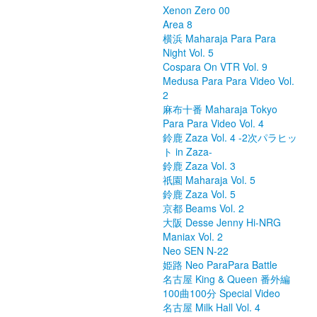
Xenon Zero 00
Area 8
横浜 Maharaja Para Para
Night Vol. 5
Cospara On VTR Vol. 9
Medusa Para Para Video Vol.
2
麻布十番 Maharaja Tokyo
Para Para Video Vol. 4
鈴鹿 Zaza Vol. 4 -2次パラヒッ
ト in Zaza-
鈴鹿 Zaza Vol. 3
祇園 Maharaja Vol. 5
鈴鹿 Zaza Vol. 5
京都 Beams Vol. 2
大阪 Desse Jenny Hi-NRG
Maniax Vol. 2
Neo SEN N-22
姫路 Neo ParaPara Battle
名古屋 King & Queen 番外編
100曲100分 Special Video
名古屋 Milk Hall Vol. 4