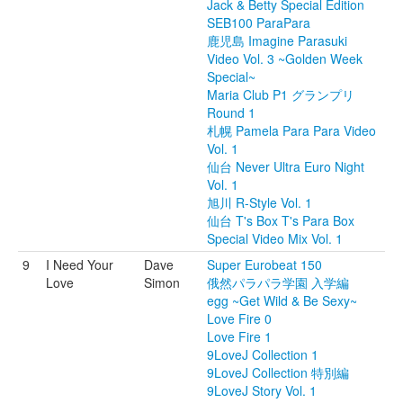
Jack & Betty Special Edition
SEB100 ParaPara
鹿児島 Imagine Parasuki
Video Vol. 3 ~Golden Week
Special~
Maria Club P1 グランプリ
Round 1
札幌 Pamela Para Para Video
Vol. 1
仙台 Never Ultra Euro Night
Vol. 1
旭川 R-Style Vol. 1
仙台 T's Box T's Para Box
Special Video Mix Vol. 1
9
I Need Your
Dave
Super Eurobeat 150
Love
Simon
俄然パラパラ学園 入学編
egg ~Get Wild & Be Sexy~
Love Fire 0
Love Fire 1
9LoveJ Collection 1
9LoveJ Collection 特別編
9LoveJ Story Vol. 1