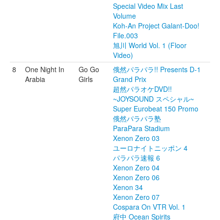
Special Video Mix Last
Volume
Koh-An Project Galant-Doo!
File.003
旭川 World Vol. 1 (Floor
Video)
8
One Night In
Go Go
俄然パラパラ!! Presents D-1
Arabia
Girls
Grand Prix
超然パラオケDVD!!
~JOYSOUND スペシャル~
Super Eurobeat 150 Promo
俄然パラパラ塾
ParaPara Stadium
Xenon Zero 03
ユーロナイトニッポン 4
パラパラ速報 6
Xenon Zero 04
Xenon Zero 06
Xenon 34
Xenon Zero 07
Cospara On VTR Vol. 1
府中 Ocean Spirits