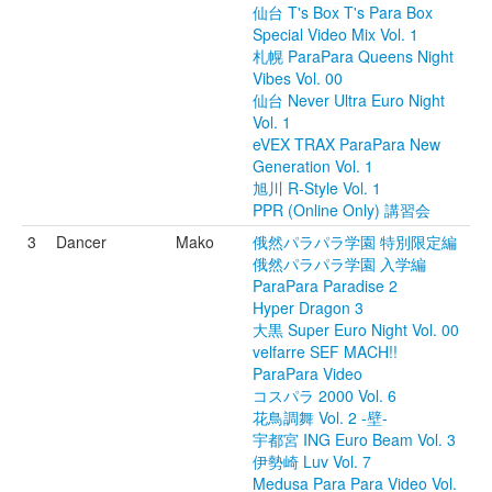
仙台 T's Box T's Para Box
Special Video Mix Vol. 1
札幌 ParaPara Queens Night
Vibes Vol. 00
仙台 Never Ultra Euro Night
Vol. 1
eVEX TRAX ParaPara New
Generation Vol. 1
旭川 R-Style Vol. 1
PPR (Online Only) 講習会
3
Dancer
Mako
俄然パラパラ学園 特別限定編
俄然パラパラ学園 入学編
ParaPara Paradise 2
Hyper Dragon 3
大黒 Super Euro Night Vol. 00
velfarre SEF MACH!!
ParaPara Video
コスパラ 2000 Vol. 6
花鳥調舞 Vol. 2 -壁-
宇都宮 ING Euro Beam Vol. 3
伊勢崎 Luv Vol. 7
Medusa Para Para Video Vol.