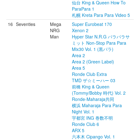
仙台 King & Queen How To
ParaPara 1
札幌 Kreta Para Para Video 5
16
Seventies
Mega
Super Eurobeat 170
NRG
Xenon 2
Man
Hyper Star N.R.G パラパラサ
ミット Non-Stop Para Para
Mix30 Vol. 1 (黒パラ)
Area 2
Area 2 (Green Label)
Area 5
Ronde Club Extra
TMD ザ☆ミーハー 03
前橋 King & Queen
(Tommy/Bobby 時代) Vol. 2
Ronde-Maharaja共同
横浜 Maharaja Para Para
Night Vol. 1
宇都宮 ING 巻数不明
Ronde Club 6
ARX 5
六本木 Cipango Vol. 1