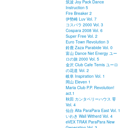
筑波 Joy Pack Dance
Instruction 5
Fire Breaker 2
伊勢崎 Luv Vol. 7
コスパラ 2000 Vol. 3
Cospara 2008 Vol. 6
Super Free Vol. 2
Euro Town Revolution 3
鈴鹿 Zaza Parabide Vol. 0
富山 Dance Net Energy ユー
ロの旅 2000 Vol. 5
金沢 Club Cafe Temis ユーロ
の花道 Vol. 2
岐阜 Inspiration Vol. 1
岡山 Eleven 1
Maria Club P.P. Revolution!
act.1
秋田 カンタベリーハウス 零
Vol. 4
仙台 Alta ParaPara East Vol. 1
いわき Wall Witherd Vol. 4
eVEX TRAX ParaPara New
Generation Vol. 3