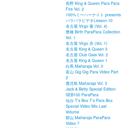
長野 King & Queen Para Para
Fire Vol. 2
100%ミーハーナイト presents
パラパラビデオLesson.10
名古屋 Virgo 紫 (Vol. 4)
豊橋 Birth ParaPara Collection
Vol. 1
名古屋 Virgo 赤 (Vol. 1)
名古屋 King & Queen 3
名古屋 Club Gaia Vol. 2
名古屋 King & Queen 1
白馬 Maharaja Vol. 0
富山 Gig Gig Para Video Part
2
鹿児島 Maharaja Vol. 3
Jack & Betty Special Edition
SEB100 ParaPara
仙台 T's Box T's Para Box
Special Video Mix Last
Volume
郡山 Maharaja ParaPara
Video 7