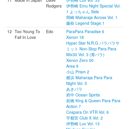
11
Made In Japan
Dave
伊勢崎 Luv Vol. 33
Rodgers
伊勢崎 Emu Night Special Vol.
1 よっちゃん Side
岡崎 Maharaja Across Vol. 1
藤枝 Legend Stage.1
12
Too Young To
Edo
ParaPara Paradise 6
Fall In Love
Xenon 18
Hyper Star N.R.G パラパラサ
ミット Non-Stop Para Para
Mix30 Vol. 3 (青パラ)
Xenon Zero 00
Area 9
小山 Prism 2
横浜 Maharaja Para Para
Night Vol. 5
あきパラ
府中 Ocean Spirits
前橋 King & Queen Para Para
Action 7
Cospara On VTR Vol. 6
宇都宮 Club X Vol. 2
伊勢崎 Luv Vol. 13