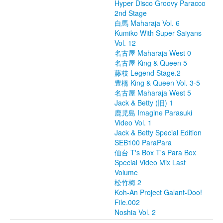
Hyper Disco Groovy Paracco
2nd Stage
白馬 Maharaja Vol. 6
Kumiko With Super Saiyans
Vol. 12
名古屋 Maharaja West 0
名古屋 King & Queen 5
藤枝 Legend Stage.2
豊橋 King & Queen Vol. 3-5
名古屋 Maharaja West 5
Jack & Betty (旧) 1
鹿児島 Imagine Parasuki
Video Vol. 1
Jack & Betty Special Edition
SEB100 ParaPara
仙台 T's Box T's Para Box
Special Video Mix Last
Volume
松竹梅 2
Koh-An Project Galant-Doo!
File.002
Noshia Vol. 2