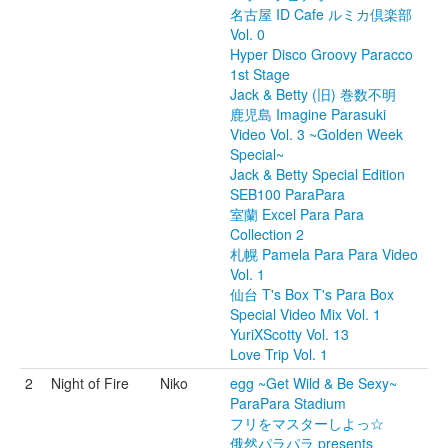
名古屋 ID Cafe ルミカ倶楽部
Vol. 0
Hyper Disco Groovy Paracco
1st Stage
Jack & Betty (旧) 巻数不明
鹿児島 Imagine Parasuki
Video Vol. 3 ~Golden Week
Special~
Jack & Betty Special Edition
SEB100 ParaPara
室蘭 Excel Para Para
Collection 2
札幌 Pamela Para Para Video
Vol. 1
仙台 T's Box T's Para Box
Special Video Mix Vol. 1
YuriXScotty Vol. 13
Love Trip Vol. 1
2
Night of Fire
Niko
egg ~Get Wild & Be Sexy~
ParaPara Stadium
フリをマスターしよっ☆
俄然パラパラ presents