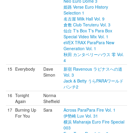
Neo Euro Dome 3
姫路 Verse Euro History
Selection 1
名古屋 Milk Hall Vol. 9
倉敷 Club Teruteru Vol. 3
仙台 T's Box T's Para Box
Special Video Mix Vol. 1
eVEX TRAX ParaPara New
Generation Vol. 1
秋田 カンタベリーハウス 零 Vol.
4
15
Everybody
Dave
新宿 Ravenous ラビナスへの道
Simon
Vol. 3
Jack & Betty うらPARAワールド
パンチ2
16
Tonight
Norma
Again
Sheffield
17
Burning Up
Sara
Across ParaPara Fire Vol. 1
For You
伊勢崎 Luv Vol. 31
横浜 Maharaja Euro Fire Special
003