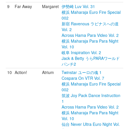
9
Far Away
Margaret
伊勢崎 Luv Vol. 31
横浜 Maharaja Euro Fire Special
002
新宿 Ravenous ラビナスへの道
Vol. 2
Across Hama Para Video Vol. 2
横浜 Maharaja Para Para Night
Vol. 10
岐阜 Inspiration Vol. 2
Jack & Betty うらPARAワールド
パンチ2
10
Action!
Atrium
Twinstar ユーロの魂 1
Cospara On VTR Vol. 7
横浜 Maharaja Euro Fire Special
002
筑波 Joy Pack Dance Instruction
1
Across Hama Para Video Vol. 2
横浜 Maharaja Para Para Night
Vol. 10
仙台 Never Ultra Euro Night Vol.