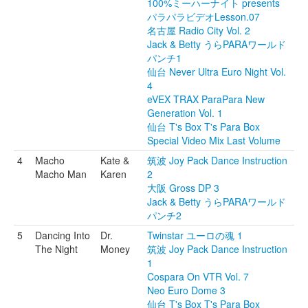
100%ミーハーナイト presents
パラパラビデオLesson.07
名古屋 Radio City Vol. 2
Jack & Betty うらPARAワールド
パンチ1
仙台 Never Ultra Euro Night Vol.
4
eVEX TRAX ParaPara New
Generation Vol. 1
仙台 T's Box T's Para Box
Special Video Mix Last Volume
4
Macho
Kate &
筑波 Joy Pack Dance Instruction
Macho Man
Karen
2
大阪 Gross DP 3
Jack & Betty うらPARAワールド
パンチ2
5
Dancing Into
Dr.
Twinstar ユーロの魂 1
The Night
Money
筑波 Joy Pack Dance Instruction
1
Cospara On VTR Vol. 7
Neo Euro Dome 3
仙台 T's Box T's Para Box