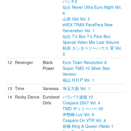
パンチ2
仙台 Never Ultra Euro Night Vol.
4
山形 Get Vol. 2
eVEX TRAX ParaPara New
Generation Vol. 1
仙台 T's Box T's Para Box
Special Video Mix Last Volume
秋田 カンタベリーハウス 零 Vol.
3
12
Revenger
Black
Euro Town Revolution 6
Power
Super TMD 10 Silver Star
Version
福山 H.H.P Vol. 1
13
Time
Vanessa
埼玉方面 Vol. 1
14
Rocky Dance
Eurobeat
パラパラ速報 10
Girls
Cospara 2007 Vol. 4
TMD ザ☆ミーハー 05
伊勢崎 Luv Vol. 6
Cospara On VTR Vol. 4
前橋 King & Queen (New) 1