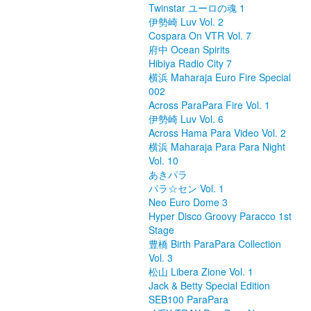
Twinstar ユーロの魂 1
伊勢崎 Luv Vol. 2
Cospara On VTR Vol. 7
府中 Ocean Spirits
Hibiya Radio City 7
横浜 Maharaja Euro Fire Special
002
Across ParaPara Fire Vol. 1
伊勢崎 Luv Vol. 6
Across Hama Para Video Vol. 2
横浜 Maharaja Para Para Night
Vol. 10
あきパラ
パラ☆セン Vol. 1
Neo Euro Dome 3
Hyper Disco Groovy Paracco 1st
Stage
豊橋 Birth ParaPara Collection
Vol. 3
松山 Libera Zione Vol. 1
Jack & Betty Special Edition
SEB100 ParaPara