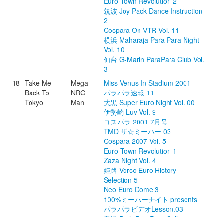
Euro Town Revolution 2
筑波 Joy Pack Dance Instruction
2
Cospara On VTR Vol. 11
横浜 Maharaja Para Para Night
Vol. 10
仙台 G-Marin ParaPara Club Vol.
3
18
Take Me
Mega
Miss Venus In Stadium 2001
Back To
NRG
パラパラ速報 11
Tokyo
Man
大黒 Super Euro Night Vol. 00
伊勢崎 Luv Vol. 9
コスパラ 2001 7月号
TMD ザ☆ミーハー 03
Cospara 2007 Vol. 5
Euro Town Revolution 1
Zaza Night Vol. 4
姫路 Verse Euro History
Selection 5
Neo Euro Dome 3
100%ミーハーナイト presents
パラパラビデオLesson.03