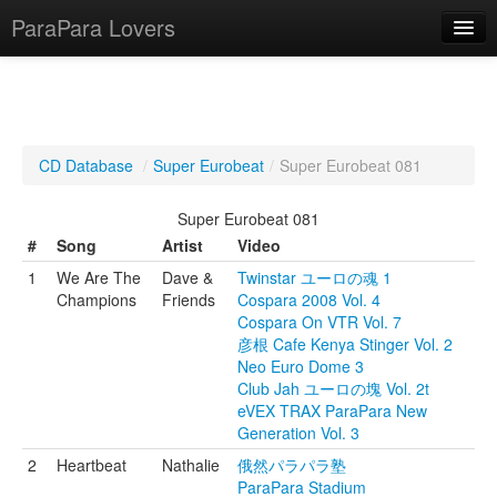
ParaPara Lovers
What is ParaPara?
CD Database
/
Super Eurobeat
/
Super Eurobeat 081
ParaPara Video Database
Super Eurobeat 081
TechPara Video Database
#
Song
Artist
Video
1
We Are The
Dave &
Twinstar ユーロの魂 1
CD Database
Champions
Friends
Cospara 2008 Vol. 4
Cospara On VTR Vol. 7
Lesson Database
彦根 Cafe Kenya Stinger Vol. 2
Neo Euro Dome 3
English
Club Jah ユーロの塊 Vol. 2t
eVEX TRAX ParaPara New
Generation Vol. 3
2
Heartbeat
Nathalie
俄然パラパラ塾
ParaPara Stadium