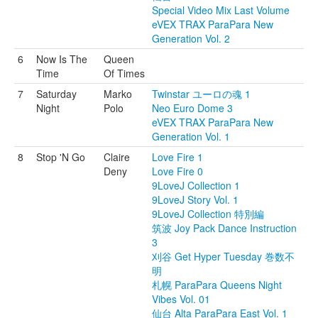
Special Video Mix Last Volume
eVEX TRAX ParaPara New
Generation Vol. 2
6
Now Is The
Queen
Time
Of Times
7
Saturday
Marko
Twinstar ユーロの魂 1
Night
Polo
Neo Euro Dome 3
eVEX TRAX ParaPara New
Generation Vol. 1
8
Stop 'N Go
Claire
Love Fire 1
Deny
Love Fire 0
9LoveJ Collection 1
9LoveJ Story Vol. 1
9LoveJ Collection 特別編
筑波 Joy Pack Dance Instruction
3
刈谷 Get Hyper Tuesday 巻数不
明
札幌 ParaPara Queens Night
Vibes Vol. 01
仙台 Alta ParaPara East Vol. 1