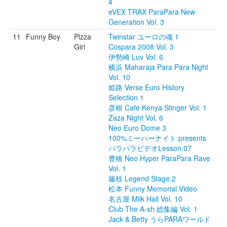
4
eVEX TRAX ParaPara New
Generation Vol. 3
11
Funny Boy
Pizza
Twinstar ユーロの魂 1
Girl
Cospara 2008 Vol. 3
伊勢崎 Luv Vol. 6
横浜 Maharaja Para Para Night
Vol. 10
姫路 Verse Euro History
Selection 1
彦根 Cafe Kenya Stinger Vol. 1
Zaza Night Vol. 6
Neo Euro Dome 3
100%ミーハーナイト presents
パラパラビデオLesson.07
豊橋 Neo Hyper ParaPara Rave
Vol. 1
藤枝 Legend Stage.2
松本 Funny Memorial Video
名古屋 Milk Hall Vol. 10
Club The A-sh 総集編 Vol. 1
Jack & Betty うらPARAワールド