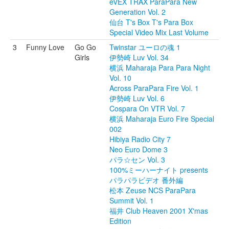
eVEX TRAX ParaPara New
Generation Vol. 2
仙台 T's Box T's Para Box
Special Video Mix Last Volume
3
Funny Love
Go Go
Twinstar ユーロの魂 1
Girls
伊勢崎 Luv Vol. 34
横浜 Maharaja Para Para Night
Vol. 10
Across ParaPara Fire Vol. 1
伊勢崎 Luv Vol. 6
Cospara On VTR Vol. 7
横浜 Maharaja Euro Fire Special
002
Hibiya Radio City 7
Neo Euro Dome 3
パラ☆セン Vol. 3
100%ミーハーナイト presents
パラパラビデオ 番外編
松本 Zeuse NCS ParaPara
Summit Vol. 1
福井 Club Heaven 2001 X'mas
Edition