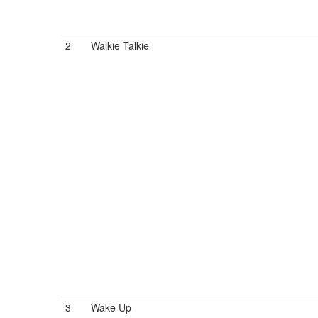
2
Walkie Talkie
3
Wake Up