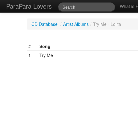
ParaPara Lovers
What is 
CD Database
/
Artist Albums
/
Try Me - Lolita
#
Song
1
Try Me