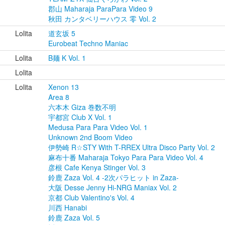
郡山 Maharaja ParaPara Video 9
秋田 カンタベリーハウス 零 Vol. 2
Lolita
道玄坂 5
Eurobeat Techno Maniac
Lolita
B麺 K Vol. 1
Lolita
Lolita
Xenon 13
Area 8
六本木 Giza 巻数不明
宇都宮 Club X Vol. 1
Medusa Para Para Video Vol. 1
Unknown 2nd Boom Video
伊勢崎 R☆STY With T-RREX Ultra Disco Party Vol. 2
麻布十番 Maharaja Tokyo Para Para Video Vol. 4
彦根 Cafe Kenya Stinger Vol. 3
鈴鹿 Zaza Vol. 4 -2次パラヒット in Zaza-
大阪 Desse Jenny Hi-NRG Maniax Vol. 2
京都 Club Valentino's Vol. 4
川西 Hanabi
鈴鹿 Zaza Vol. 5