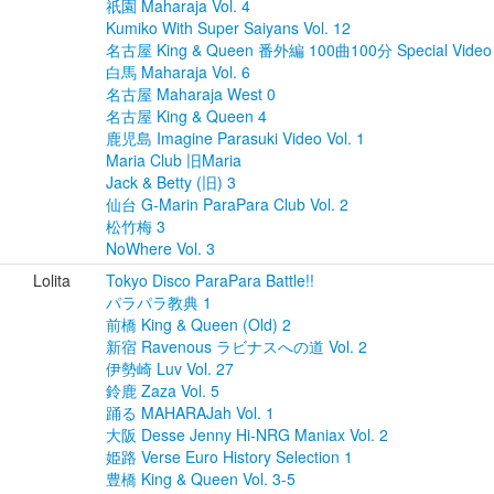
祇園 Maharaja Vol. 4
Kumiko With Super Saiyans Vol. 12
名古屋 King & Queen 番外編 100曲100分 Special Video
白馬 Maharaja Vol. 6
名古屋 Maharaja West 0
名古屋 King & Queen 4
鹿児島 Imagine Parasuki Video Vol. 1
Maria Club 旧Maria
Jack & Betty (旧) 3
仙台 G-Marin ParaPara Club Vol. 2
松竹梅 3
NoWhere Vol. 3
Lolita
Tokyo Disco ParaPara Battle!!
パラパラ教典 1
前橋 King & Queen (Old) 2
新宿 Ravenous ラビナスへの道 Vol. 2
伊勢崎 Luv Vol. 27
鈴鹿 Zaza Vol. 5
踊る MAHARAJah Vol. 1
大阪 Desse Jenny Hi-NRG Maniax Vol. 2
姫路 Verse Euro History Selection 1
豊橋 King & Queen Vol. 3-5