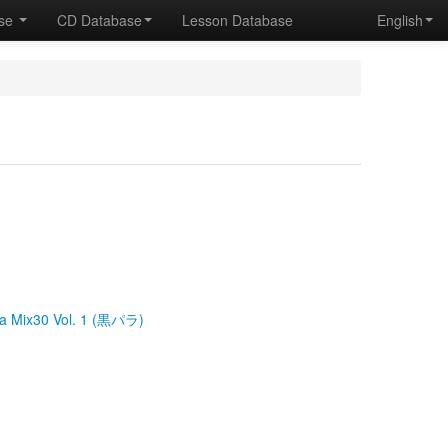
ase
CD Database
Lesson Database
English
 Mix30 Vol. 1 (黒パラ)