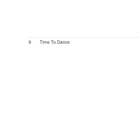
9
Time To Dance