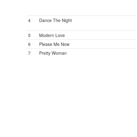
4
Dance The Night
5
Modern Love
6
Please Me Now
7
Pretty Woman