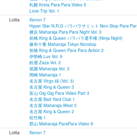
札幌 Kreta Para Para Video 5
Love Trip Vol. 1
Lolita
Xenon 7
Hyper Star N.R.G パラパラサミット Non-Stop Para Para
横浜 Maharaja Para Para Night Vol. 3
前橋 King & Queen パラパラ選手権 (Ninja Night)
麻布十番 Maharaja Tokyo Nonstop
前橋 King & Queen Para Para Action 2
伊勢崎 Luv Vol. 9
鈴鹿 Zaza Vol. 2
祇園 Maharaja Vol. 3
岡崎 Maharaja 1
名古屋 Virgo 緑 (Vol. 3)
名古屋 King & Queen 3
富山 Gig Gig Para Video Part 3
名古屋 Bad Yard Club 1
名古屋 Maharaja West 3
名古屋 King & Queen 2
松竹梅 1
郡山 Maharaja ParaPara Video 9
Lolita
Xenon 7