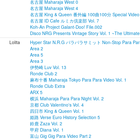
名古屋 Maharaja West 0
名古屋 Maharaja West 4
名古屋 King & Queen 番外編 100曲100分 Special Video
名古屋 ID Cafe ルミカ倶楽部 Vol. 7
Koh-An Project Galant-Doo! File.002
Disco NRG Presents Vintage Story Vol. 1 ~The Ultimat
Lolita
Hyper Star N.R.G パラパラサミット Non-Stop Para Para
Area 2
Area 5
Area 3
伊勢崎 Luv Vol. 13
Ronde Club 2
麻布十番 Maharaja Tokyo Para Para Video Vol. 1
Ronde Club Extra
ARX 5
横浜 Maharaja Para Para Night Vol. 2
京都 Club Valentino's Vol. 4
四日市 King & Queen Vol. 1
姫路 Verse Euro History Selection 5
鈴鹿 Zaza Vol. 2
甲府 Diana Vol. 1
富山 Gig Gig Para Video Part 2