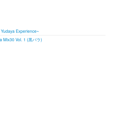
e Yudaya Experience~
 Mix30 Vol. 1 (黒パラ)