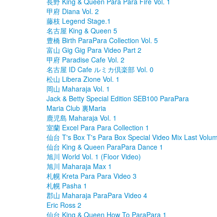
長野 King & Queen Para Para Fire Vol. 1
甲府 Diana Vol. 2
藤枝 Legend Stage.1
名古屋 King & Queen 5
豊橋 Birth ParaPara Collection Vol. 5
富山 Gig Gig Para Video Part 2
甲府 Paradise Cafe Vol. 2
名古屋 ID Cafe ルミカ倶楽部 Vol. 0
松山 Libera Zione Vol. 1
岡山 Maharaja Vol. 1
Jack & Betty Special Edition SEB100 ParaPara
Maria Club 裏Maria
鹿児島 Maharaja Vol. 1
室蘭 Excel Para Para Collection 1
仙台 T's Box T's Para Box Special Video Mix Last Volu
仙台 King & Queen ParaPara Dance 1
旭川 World Vol. 1 (Floor Video)
旭川 Maharaja Max 1
札幌 Kreta Para Para Video 3
札幌 Pasha 1
郡山 Maharaja ParaPara Video 4
Eric Ross 2
仙台 King & Queen How To ParaPara 1