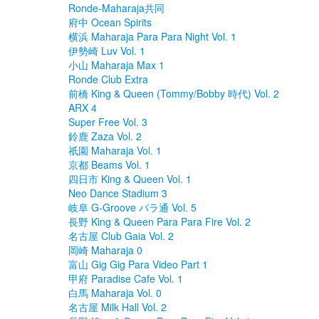
Ronde-Maharaja共同
府中 Ocean Spirits
横浜 Maharaja Para Para Night Vol. 1
伊勢崎 Luv Vol. 1
小山 Maharaja Max 1
Ronde Club Extra
前橋 King & Queen (Tommy/Bobby 時代) Vol. 2
ARX 4
Super Free Vol. 3
鈴鹿 Zaza Vol. 2
祇園 Maharaja Vol. 1
京都 Beams Vol. 1
四日市 King & Queen Vol. 1
Neo Dance Stadium 3
岐阜 G-Groove パラ通 Vol. 5
長野 King & Queen Para Para Fire Vol. 2
名古屋 Club Gaia Vol. 2
岡崎 Maharaja 0
富山 Gig Gig Para Video Part 1
甲府 Paradise Cafe Vol. 1
白馬 Maharaja Vol. 0
名古屋 Milk Hall Vol. 2