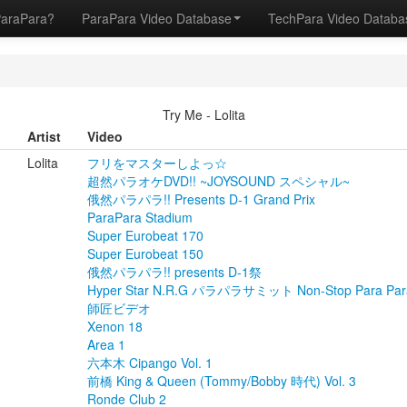
ParaPara?
ParaPara Video Database
TechPara Video Datab
Try Me - Lolita
Artist
Video
Lolita
フリをマスターしよっ☆
超然パラオケDVD!! ~JOYSOUND スペシャル~
俄然パラパラ!! Presents D-1 Grand Prix
ParaPara Stadium
Super Eurobeat 170
Super Eurobeat 150
俄然パラパラ!! presents D-1祭
Hyper Star N.R.G パラパラサミット Non-Stop Para Para
師匠ビデオ
Xenon 18
Area 1
六本木 Cipango Vol. 1
前橋 King & Queen (Tommy/Bobby 時代) Vol. 3
Ronde Club 2