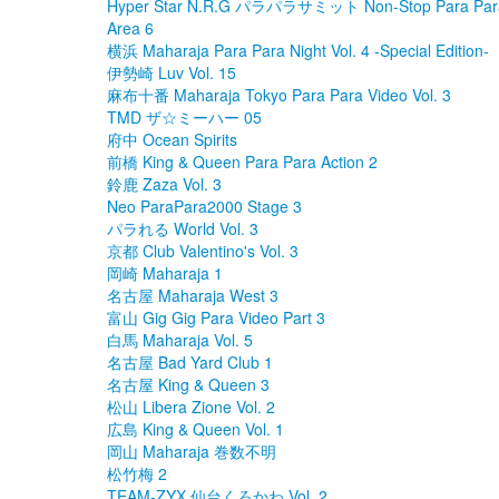
Hyper Star N.R.G パラパラサミット Non-Stop Para Para
Area 6
横浜 Maharaja Para Para Night Vol. 4 -Special Edition-
伊勢崎 Luv Vol. 15
麻布十番 Maharaja Tokyo Para Para Video Vol. 3
TMD ザ☆ミーハー 05
府中 Ocean Spirits
前橋 King & Queen Para Para Action 2
鈴鹿 Zaza Vol. 3
Neo ParaPara2000 Stage 3
パラれる World Vol. 3
京都 Club Valentino's Vol. 3
岡崎 Maharaja 1
名古屋 Maharaja West 3
富山 Gig Gig Para Video Part 3
白馬 Maharaja Vol. 5
名古屋 Bad Yard Club 1
名古屋 King & Queen 3
松山 Libera Zione Vol. 2
広島 King & Queen Vol. 1
岡山 Maharaja 巻数不明
松竹梅 2
TEAM-ZYX 仙台くろかわ Vol. 2