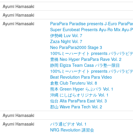
Ayumi Hamasaki
Ayumi Hamasaki
Ayumi Hamasaki
ParaPara Paradise presents J-Euro ParaPa
Super Eurobeat Presents Ayu-Ro Mix Ayu-P
伊勢崎 Luv Vol. 7
Zaza Night Vol. 7
Neo ParaPara2000 Stage 3
100%ミーハーナイト presents パラパラ
豊橋 Neo Hyper ParaPara Rave Vol. 2
静岡 Elgiza Team Casa パラ塾一限目
100%ミーハーナイト presents パラパラビデオ
Beat Revolution Para Para Video
倉敷 Club Teruteru Vol. 8
熊本 Green Hyper らぶパラ Vol. 1
沖縄 にしぱらオリジナル Vol. 1
仙台 Alta ParaPara East Vol. 3
郡山 Wave Para Tech Vol. 2
Ayumi Hamasaki
Ayumi Hamasaki
パラ通ビデオ Vol. 1
NRG Revolution 講習会