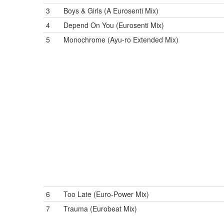
3
Boys & Girls (A Eurosenti Mix)
4
Depend On You (Eurosenti Mix)
5
Monochrome (Ayu-ro Extended Mix)
6
Too Late (Euro-Power Mix)
7
Trauma (Eurobeat Mix)