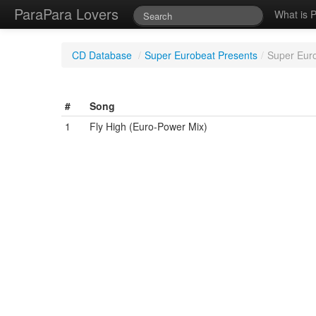
ParaPara Lovers
What is 
CD Database
/
Super Eurobeat Presents
/
Super Euro
#
Song
1
Fly High (Euro-Power Mix)