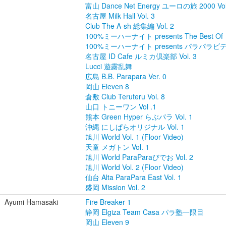
富山 Dance Net Energy ユーロの旅 2000 Vol
名古屋 Milk Hall Vol. 3
Club The A-sh 総集編 Vol. 2
100%ミーハーナイト presents The Best 
100%ミーハーナイト presents パラパラビデオ
名古屋 ID Cafe ルミカ倶楽部 Vol. 3
Lucci 遊露乱舞
広島 B.B. Parapara Ver. 0
岡山 Eleven 8
倉敷 Club Teruteru Vol. 8
山口 トニーワン Vol .1
熊本 Green Hyper らぶパラ Vol. 1
沖縄 にしぱらオリジナル Vol. 1
旭川 World Vol. 1 (Floor Video)
天童 メガトン Vol. 1
旭川 World ParaParaびでお Vol. 2
旭川 World Vol. 2 (Floor Video)
仙台 Alta ParaPara East Vol. 1
盛岡 Mission Vol. 2
Ayumi Hamasaki
Fire Breaker 1
静岡 Elgiza Team Casa パラ塾一限目
岡山 Eleven 9