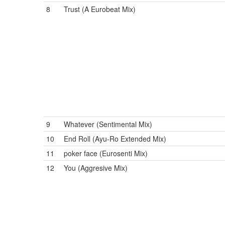
8
Trust (A Eurobeat Mix)
9
Whatever (Sentimental Mix)
10
End Roll (Ayu-Ro Extended Mix)
11
poker face (Eurosenti Mix)
12
You (Aggresive Mix)