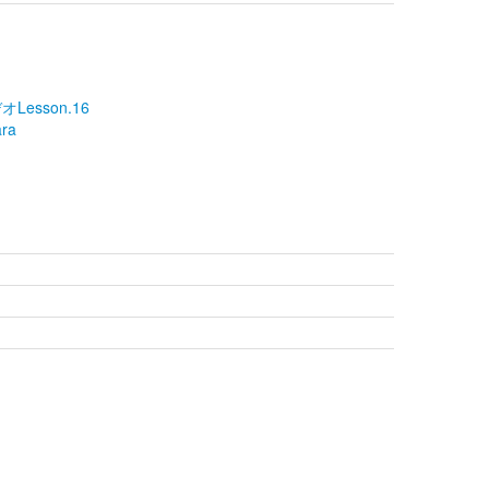
Lesson.16
ara