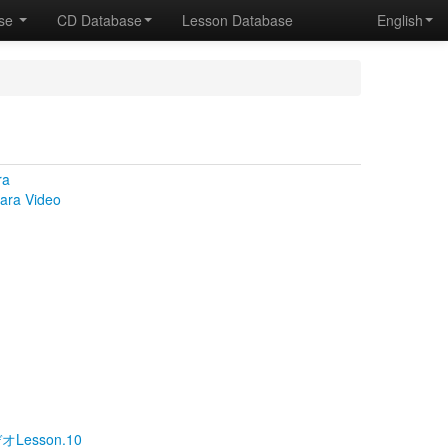
ase
CD Database
Lesson Database
English
ra
ara Video
Lesson.10