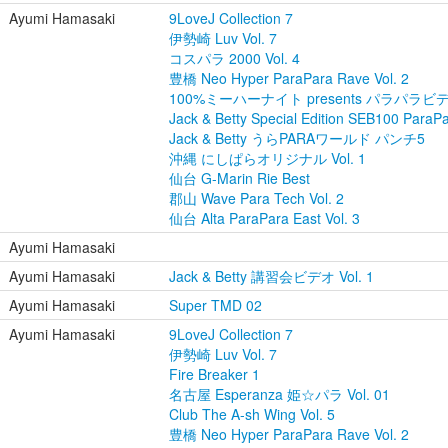
Ayumi Hamasaki
9LoveJ Collection 7
伊勢崎 Luv Vol. 7
コスパラ 2000 Vol. 4
豊橋 Neo Hyper ParaPara Rave Vol. 2
100%ミーハーナイト presents パラパラビデオ
Jack & Betty Special Edition SEB100 ParaP
Jack & Betty うらPARAワールド パンチ5
沖縄 にしぱらオリジナル Vol. 1
仙台 G-Marin Rie Best
郡山 Wave Para Tech Vol. 2
仙台 Alta ParaPara East Vol. 3
Ayumi Hamasaki
Ayumi Hamasaki
Jack & Betty 講習会ビデオ Vol. 1
Ayumi Hamasaki
Super TMD 02
Ayumi Hamasaki
9LoveJ Collection 7
伊勢崎 Luv Vol. 7
Fire Breaker 1
名古屋 Esperanza 姫☆パラ Vol. 01
Club The A-sh Wing Vol. 5
豊橋 Neo Hyper ParaPara Rave Vol. 2