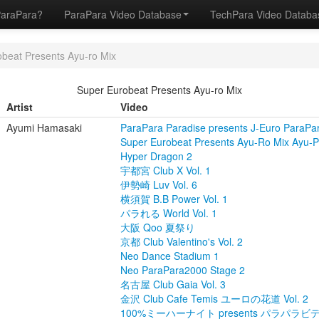
ParaPara?
ParaPara Video Database
TechPara Video Datab
beat Presents Ayu-ro Mix
Super Eurobeat Presents Ayu-ro Mix
Artist
Video
Ayumi Hamasaki
ParaPara Paradise presents J-Euro ParaPa
Super Eurobeat Presents Ayu-Ro Mix Ayu-P
Hyper Dragon 2
宇都宮 Club X Vol. 1
伊勢崎 Luv Vol. 6
横須賀 B.B Power Vol. 1
パラれる World Vol. 1
大阪 Qoo 夏祭り
京都 Club Valentino's Vol. 2
Neo Dance Stadium 1
Neo ParaPara2000 Stage 2
名古屋 Club Gaia Vol. 3
金沢 Club Cafe Temis ユーロの花道 Vol. 2
100%ミーハーナイト presents パラパラビデオ