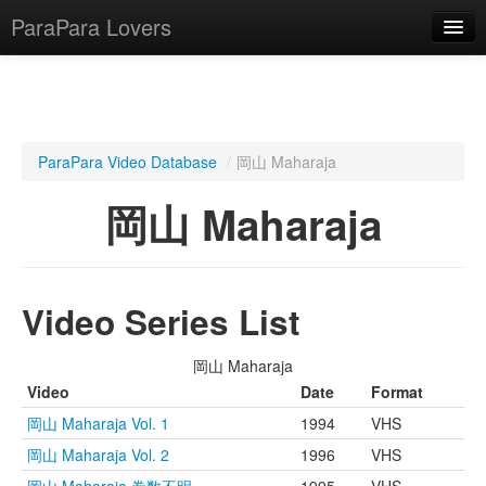
ParaPara Lovers
What is ParaPara?
ParaPara Video Database
/
岡山 Maharaja
ParaPara Video Database
岡山 Maharaja
TechPara Video Database
CD Database
Video Series List
Lesson Database
岡山 Maharaja
English
Video
Date
Format
岡山 Maharaja Vol. 1
1994
VHS
岡山 Maharaja Vol. 2
1996
VHS