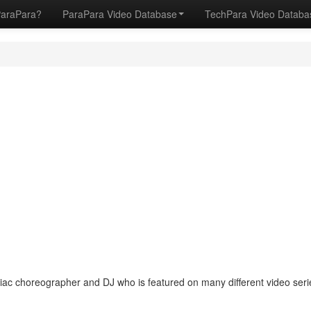
ParaPara?
ParaPara Video Database
TechPara Video Datab
c choreographer and DJ who is featured on many different video seri