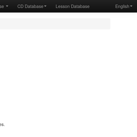
ase
CD Database
Lesson Database
English
es.