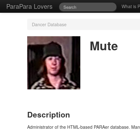
ParaPara Lovers
What is 
Dancer Database
Mute
Description
Administrator of the HTML-based PARAer database. Mania