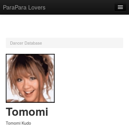
ParaPara Lovers
What is ParaPara?
Dancer Database
ParaPara Video Database
TechPara Video Database
CD Database
Lesson Database
English
Tomomi
Tomomi Kudo