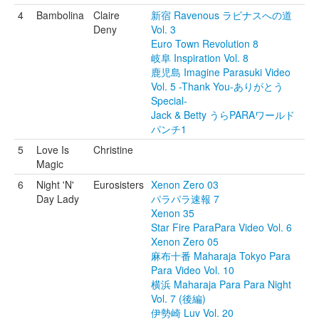
4
Bambolina
Claire
新宿 Ravenous ラビナスへの道
Deny
Vol. 3
Euro Town Revolution 8
岐阜 Inspiration Vol. 8
鹿児島 Imagine Parasuki Video
Vol. 5 -Thank You-ありがとう
Special-
Jack & Betty うらPARAワールド
パンチ1
5
Love Is
Christine
Magic
6
Night 'N'
Eurosisters
Xenon Zero 03
Day Lady
パラパラ速報 7
Xenon 35
Star Fire ParaPara Video Vol. 6
Xenon Zero 05
麻布十番 Maharaja Tokyo Para
Para Video Vol. 10
横浜 Maharaja Para Para Night
Vol. 7 (後編)
伊勢崎 Luv Vol. 20