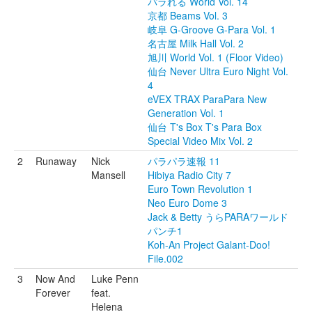
パラれる World Vol. 14
京都 Beams Vol. 3
岐阜 G-Groove G-Para Vol. 1
名古屋 Milk Hall Vol. 2
旭川 World Vol. 1 (Floor Video)
仙台 Never Ultra Euro Night Vol.
4
eVEX TRAX ParaPara New
Generation Vol. 1
仙台 T's Box T's Para Box
Special Video Mix Vol. 2
2
Runaway
Nick
パラパラ速報 11
Mansell
Hibiya Radio City 7
Euro Town Revolution 1
Neo Euro Dome 3
Jack & Betty うらPARAワールド
パンチ1
Koh-An Project Galant-Doo!
File.002
3
Now And
Luke Penn
Forever
feat.
Helena