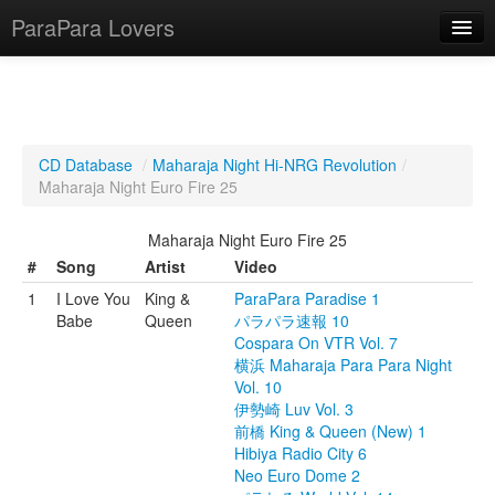
ParaPara Lovers
What is ParaPara?
CD Database
/
Maharaja Night Hi-NRG Revolution
/
Maharaja Night Euro Fire 25
ParaPara Video Database
Maharaja Night Euro Fire 25
TechPara Video Database
#
Song
Artist
Video
CD Database
1
I Love You
King &
ParaPara Paradise 1
Babe
Queen
パラパラ速報 10
Lesson Database
Cospara On VTR Vol. 7
横浜 Maharaja Para Para Night
English
Vol. 10
伊勢崎 Luv Vol. 3
前橋 King & Queen (New) 1
Hibiya Radio City 6
Neo Euro Dome 2