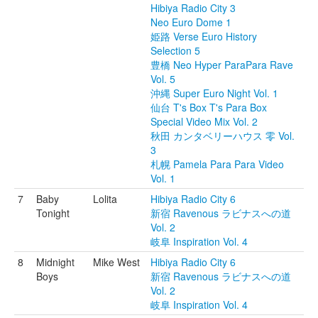
Hibiya Radio City 3
Neo Euro Dome 1
姫路 Verse Euro History
Selection 5
豊橋 Neo Hyper ParaPara Rave
Vol. 5
沖縄 Super Euro Night Vol. 1
仙台 T's Box T's Para Box
Special Video Mix Vol. 2
秋田 カンタベリーハウス 零 Vol.
3
札幌 Pamela Para Para Video
Vol. 1
7
Baby
Lolita
Hibiya Radio City 6
Tonight
新宿 Ravenous ラビナスへの道
Vol. 2
岐阜 Inspiration Vol. 4
8
Midnight
Mike West
Hibiya Radio City 6
Boys
新宿 Ravenous ラビナスへの道
Vol. 2
岐阜 Inspiration Vol. 4