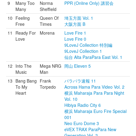
9
Many Too
Norma
PPR (Online Only) 講習会
Many
Sheffield
10
Feeling
Queen Of
埼玉方面 Vol. 1
Free
Times
大阪方面 B
11
Ready For
Morena
Love Fire 1
Love
Love Fire 0
9LoveJ Collection 特別編
9LoveJ Collection 1
仙台 Alta ParaPara East Vol. 1
12
Into The
Mega NRG
岡山 Eleven 5
Music
Man
13
Bang Bang
Frank
パラパラ速報 11
To My
Torpedo
Across Hama Para Video Vol. 2
Heart
横浜 Maharaja Para Para Night
Vol. 10
Hibiya Radio City 6
横浜 Maharaja Euro Fire Special
001
Neo Euro Dome 3
eVEX TRAX ParaPara New
Generation Vol. 2