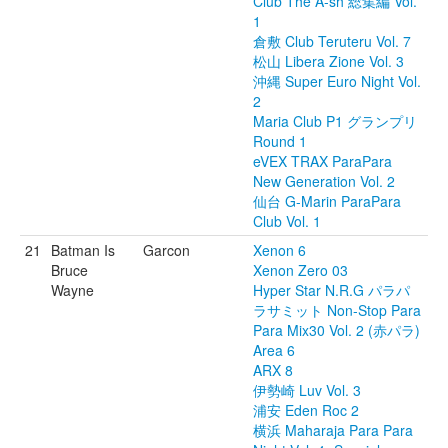
Club The A-sh 総集編 Vol.
1
倉敷 Club Teruteru Vol. 7
松山 Libera Zione Vol. 3
沖縄 Super Euro Night Vol.
2
Maria Club P1 グランプリ
Round 1
eVEX TRAX ParaPara
New Generation Vol. 2
仙台 G-Marin ParaPara
Club Vol. 1
21
Batman Is
Garcon
Xenon 6
Bruce
Xenon Zero 03
Wayne
Hyper Star N.R.G パラパ
ラサミット Non-Stop Para
Para Mix30 Vol. 2 (赤パラ)
Area 6
ARX 8
伊勢崎 Luv Vol. 3
浦安 Eden Roc 2
横浜 Maharaja Para Para