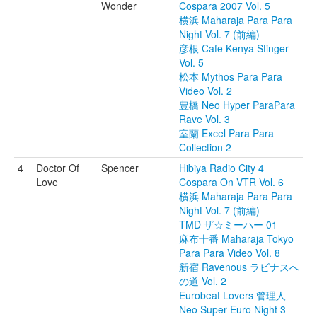
Wonder
Cospara 2007 Vol. 5
横浜 Maharaja Para Para
Night Vol. 7 (前編)
彦根 Cafe Kenya Stinger
Vol. 5
松本 Mythos Para Para
Video Vol. 2
豊橋 Neo Hyper ParaPara
Rave Vol. 3
室蘭 Excel Para Para
Collection 2
4
Doctor Of
Spencer
Hibiya Radio City 4
Love
Cospara On VTR Vol. 6
横浜 Maharaja Para Para
Night Vol. 7 (前編)
TMD ザ☆ミーハー 01
麻布十番 Maharaja Tokyo
Para Para Video Vol. 8
新宿 Ravenous ラビナスへ
の道 Vol. 2
Eurobeat Lovers 管理人
Neo Super Euro Night 3