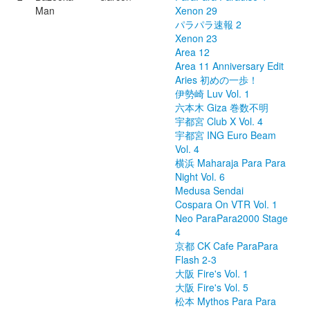
Man
Xenon 29
パラパラ速報 2
Xenon 23
Area 12
Area 11 Anniversary Edit
Aries 初めの一歩！
伊勢崎 Luv Vol. 1
六本木 Giza 巻数不明
宇都宮 Club X Vol. 4
宇都宮 ING Euro Beam
Vol. 4
横浜 Maharaja Para Para
Night Vol. 6
Medusa Sendai
Cospara On VTR Vol. 1
Neo ParaPara2000 Stage
4
京都 CK Cafe ParaPara
Flash 2-3
大阪 Fire's Vol. 1
大阪 Fire's Vol. 5
松本 Mythos Para Para