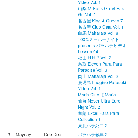
Video Vol. 1
山梨 M-Funk Go M-Para
Go Vol. 2
名古屋 King & Queen 7
名古屋 Club Gaia Vol. 1
白馬 Maharaja Vol. 8
100%ミーハーナイト
presents パラパラビデオ
Lesson.04
福山 H.H.P Vol. 2
鳥取 Eleven Para Para
Paradise Vol. 3
岡山 Maharaja Vol. 2
鹿児島 Imagine Parasuki
Video Vol. 1
Maria Club 旧Maria
仙台 Never Ultra Euro
Night Vol. 2
室蘭 Excel Para Para
Collection 1
東北パラ死コ 2
3
Mayday
Dee Dee
パラパラ教典 2