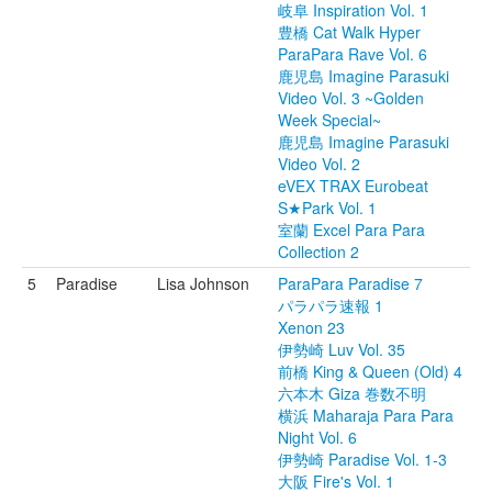
岐阜 Inspiration Vol. 1
豊橋 Cat Walk Hyper
ParaPara Rave Vol. 6
鹿児島 Imagine Parasuki
Video Vol. 3 ~Golden
Week Special~
鹿児島 Imagine Parasuki
Video Vol. 2
eVEX TRAX Eurobeat
S★Park Vol. 1
室蘭 Excel Para Para
Collection 2
5
Paradise
Lisa Johnson
ParaPara Paradise 7
パラパラ速報 1
Xenon 23
伊勢崎 Luv Vol. 35
前橋 King & Queen (Old) 4
六本木 Giza 巻数不明
横浜 Maharaja Para Para
Night Vol. 6
伊勢崎 Paradise Vol. 1-3
大阪 Fire's Vol. 1