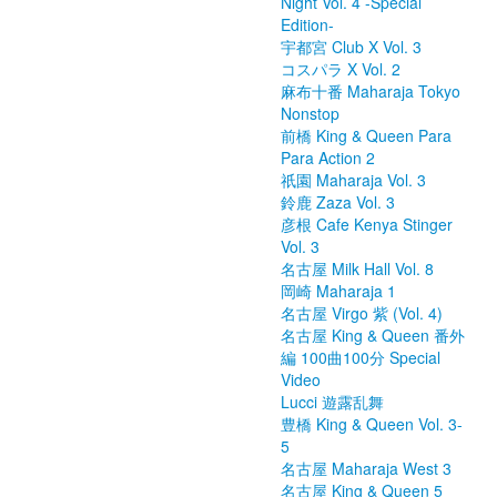
Night Vol. 4 -Special
Edition-
宇都宮 Club X Vol. 3
コスパラ X Vol. 2
麻布十番 Maharaja Tokyo
Nonstop
前橋 King & Queen Para
Para Action 2
祇園 Maharaja Vol. 3
鈴鹿 Zaza Vol. 3
彦根 Cafe Kenya Stinger
Vol. 3
名古屋 Milk Hall Vol. 8
岡崎 Maharaja 1
名古屋 Virgo 紫 (Vol. 4)
名古屋 King & Queen 番外
編 100曲100分 Special
Video
Lucci 遊露乱舞
豊橋 King & Queen Vol. 3-
5
名古屋 Maharaja West 3
名古屋 King & Queen 5