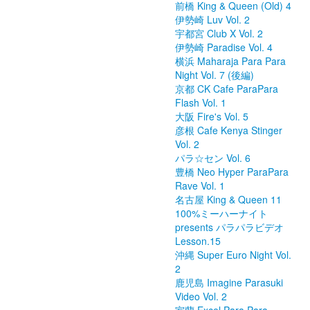
前橋 King & Queen (Old) 4
伊勢崎 Luv Vol. 2
宇都宮 Club X Vol. 2
伊勢崎 Paradise Vol. 4
横浜 Maharaja Para Para
Night Vol. 7 (後編)
京都 CK Cafe ParaPara
Flash Vol. 1
大阪 Fire's Vol. 5
彦根 Cafe Kenya Stinger
Vol. 2
パラ☆セン Vol. 6
豊橋 Neo Hyper ParaPara
Rave Vol. 1
名古屋 King & Queen 11
100%ミーハーナイト
presents パラパラビデオ
Lesson.15
沖縄 Super Euro Night Vol.
2
鹿児島 Imagine Parasuki
Video Vol. 2