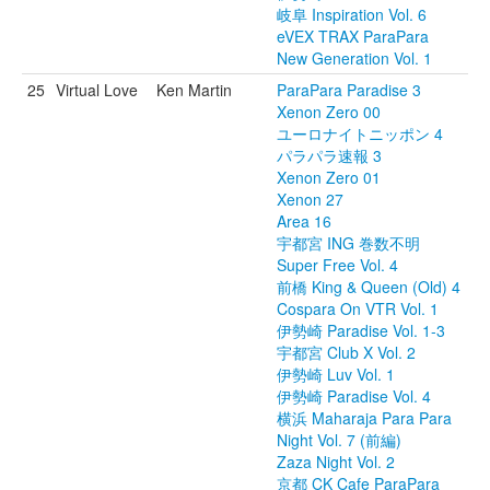
岐阜 Inspiration Vol. 6
eVEX TRAX ParaPara
New Generation Vol. 1
25
Virtual Love
Ken Martin
ParaPara Paradise 3
Xenon Zero 00
ユーロナイトニッポン 4
パラパラ速報 3
Xenon Zero 01
Xenon 27
Area 16
宇都宮 ING 巻数不明
Super Free Vol. 4
前橋 King & Queen (Old) 4
Cospara On VTR Vol. 1
伊勢崎 Paradise Vol. 1-3
宇都宮 Club X Vol. 2
伊勢崎 Luv Vol. 1
伊勢崎 Paradise Vol. 4
横浜 Maharaja Para Para
Night Vol. 7 (前編)
Zaza Night Vol. 2
京都 CK Cafe ParaPara