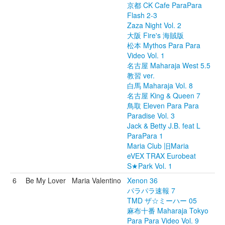
京都 CK Cafe ParaPara
Flash 2-3
Zaza Night Vol. 2
大阪 Fire's 海賊版
松本 Mythos Para Para
Video Vol. 1
名古屋 Maharaja West 5.5
教習 ver.
白馬 Maharaja Vol. 8
名古屋 King & Queen 7
鳥取 Eleven Para Para
Paradise Vol. 3
Jack & Betty J.B. feat L
ParaPara 1
Maria Club 旧Maria
eVEX TRAX Eurobeat
S★Park Vol. 1
6
Be My Lover
Maria Valentino
Xenon 36
パラパラ速報 7
TMD ザ☆ミーハー 05
麻布十番 Maharaja Tokyo
Para Para Video Vol. 9