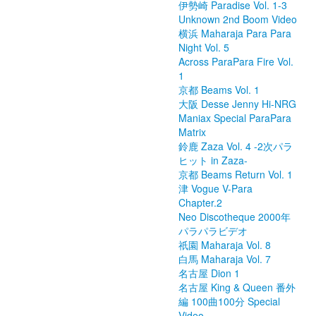
伊勢崎 Paradise Vol. 1-3
Unknown 2nd Boom Video
横浜 Maharaja Para Para
Night Vol. 5
Across ParaPara Fire Vol.
1
京都 Beams Vol. 1
大阪 Desse Jenny Hi-NRG
Maniax Special ParaPara
Matrix
鈴鹿 Zaza Vol. 4 -2次パラ
ヒット in Zaza-
京都 Beams Return Vol. 1
津 Vogue V-Para
Chapter.2
Neo Discotheque 2000年
パラパラビデオ
祇園 Maharaja Vol. 8
白馬 Maharaja Vol. 7
名古屋 Dion 1
名古屋 King & Queen 番外
編 100曲100分 Special
Video