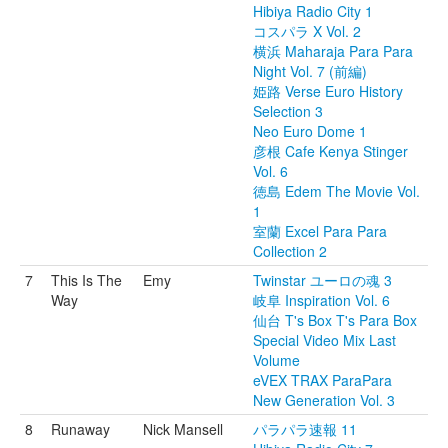
Hibiya Radio City 1
コスパラ X Vol. 2
横浜 Maharaja Para Para
Night Vol. 7 (前編)
姫路 Verse Euro History
Selection 3
Neo Euro Dome 1
彦根 Cafe Kenya Stinger
Vol. 6
徳島 Edem The Movie Vol.
1
室蘭 Excel Para Para
Collection 2
7
This Is The
Emy
Twinstar ユーロの魂 3
Way
岐阜 Inspiration Vol. 6
仙台 T's Box T's Para Box
Special Video Mix Last
Volume
eVEX TRAX ParaPara
New Generation Vol. 3
8
Runaway
Nick Mansell
パラパラ速報 11