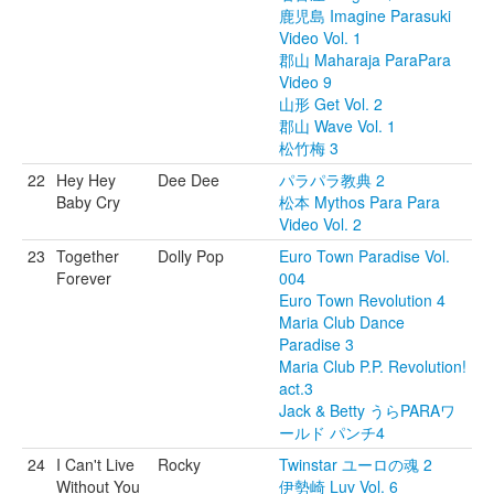
鹿児島 Imagine Parasuki
Video Vol. 1
郡山 Maharaja ParaPara
Video 9
山形 Get Vol. 2
郡山 Wave Vol. 1
松竹梅 3
22
Hey Hey
Dee Dee
パラパラ教典 2
Baby Cry
松本 Mythos Para Para
Video Vol. 2
23
Together
Dolly Pop
Euro Town Paradise Vol.
Forever
004
Euro Town Revolution 4
Maria Club Dance
Paradise 3
Maria Club P.P. Revolution!
act.3
Jack & Betty うらPARAワ
ールド パンチ4
24
I Can't Live
Rocky
Twinstar ユーロの魂 2
Without You
伊勢崎 Luv Vol. 6