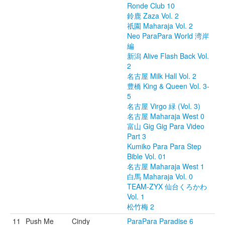
Ronde Club 10
鈴鹿 Zaza Vol. 2
祇園 Maharaja Vol. 2
Neo ParaPara World 湾岸
編
新潟 Alive Flash Back Vol.
2
名古屋 Milk Hall Vol. 2
豊橋 King & Queen Vol. 3-
5
名古屋 Virgo 緑 (Vol. 3)
名古屋 Maharaja West 0
富山 Gig Gig Para Video
Part 3
Kumiko Para Para Step
Bible Vol. 01
名古屋 Maharaja West 1
白馬 Maharaja Vol. 0
TEAM-ZYX 仙台くろかわ
Vol. 1
松竹梅 2
11
Push Me
Cindy
ParaPara Paradise 6