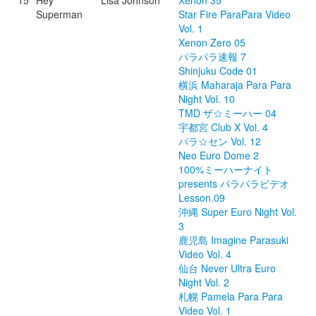
15
Hey
Lisa Johnson
Xenon 35
Superman
Star Fire ParaPara Video
Vol. 1
Xenon Zero 05
パラパラ速報 7
Shinjuku Code 01
横浜 Maharaja Para Para
Night Vol. 10
TMD ザ☆ミーハー 04
宇都宮 Club X Vol. 4
パラ☆セン Vol. 12
Neo Euro Dome 2
100%ミーハーナイト
presents パラパラビデオ
Lesson.09
沖縄 Super Euro Night Vol.
3
鹿児島 Imagine Parasuki
Video Vol. 4
仙台 Never Ultra Euro
Night Vol. 2
札幌 Pamela Para Para
Video Vol. 1