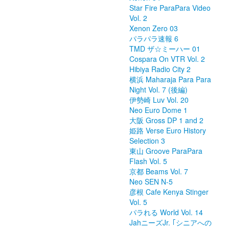
Star Fire ParaPara Video
Vol. 2
Xenon Zero 03
パラパラ速報 6
TMD ザ☆ミーハー 01
Cospara On VTR Vol. 2
Hibiya Radio City 2
横浜 Maharaja Para Para
Night Vol. 7 (後編)
伊勢崎 Luv Vol. 20
Neo Euro Dome 1
大阪 Gross DP 1 and 2
姫路 Verse Euro History
Selection 3
東山 Groove ParaPara
Flash Vol. 5
京都 Beams Vol. 7
Neo SEN N-5
彦根 Cafe Kenya Stinger
Vol. 5
パラれる World Vol. 14
JahニーズJr. ｢シニアへの