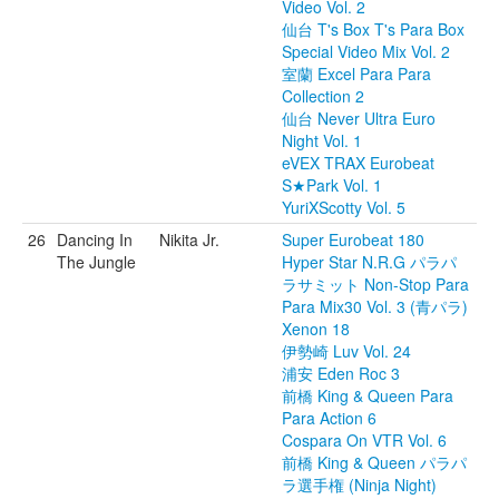
Video Vol. 2
仙台 T's Box T's Para Box
Special Video Mix Vol. 2
室蘭 Excel Para Para
Collection 2
仙台 Never Ultra Euro
Night Vol. 1
eVEX TRAX Eurobeat
S★Park Vol. 1
YuriXScotty Vol. 5
26
Dancing In
Nikita Jr.
Super Eurobeat 180
The Jungle
Hyper Star N.R.G パラパ
ラサミット Non-Stop Para
Para Mix30 Vol. 3 (青パラ)
Xenon 18
伊勢崎 Luv Vol. 24
浦安 Eden Roc 3
前橋 King & Queen Para
Para Action 6
Cospara On VTR Vol. 6
前橋 King & Queen パラパ
ラ選手権 (Ninja Night)