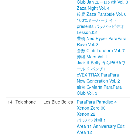
Club Jah ユーロの塊 Vol. 0
Zaza Night Vol. 4
鈴鹿 Zaza Parabide Vol. 0
100%ミーハーナイト
presents パラパラビデオ
Lesson.02
豊橋 Neo Hyper ParaPara
Rave Vol. 3
倉敷 Club Teruteru Vol. 7
沖縄 Mars Vol. 1
Jack & Betty うらPARAワ
ールド パンチ1
eVEX TRAX ParaPara
New Generation Vol. 2
仙台 G-Marin ParaPara
Club Vol. 3
14
Telephone
Les Blue Belles
ParaPara Paradise 4
Xenon Zero 00
Xenon 22
パラパラ速報 1
Area 11 Anniversary Edit
Area 12