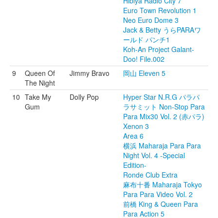
Hibiya Radio City 7
Euro Town Revolution 1
Neo Euro Dome 3
Jack & Betty うらPARAワ
ールド パンチ1
Koh-An Project Galant-
Doo! File.002
9
Queen Of
Jimmy Bravo
岡山 Eleven 5
The Night
10
Take My
Dolly Pop
Hyper Star N.R.G パラパ
Gum
ラサミット Non-Stop Para
Para Mix30 Vol. 2 (赤パラ)
Xenon 3
Area 6
横浜 Maharaja Para Para
Night Vol. 4 -Special
Edition-
Ronde Club Extra
麻布十番 Maharaja Tokyo
Para Para Video Vol. 2
前橋 King & Queen Para
Para Action 5