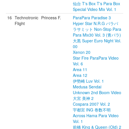
仙台 T's Box T's Para Box
Special Video Mix Vol. 1
16
Technotronic
Princess F.
ParaPara Paradise 3
Flight
Hyper Star N.R.G パラパ
ラサミット Non-Stop Para
Para Mix30 Vol. 3 (青パラ)
大黒 Super Euro Night Vol.
00
Xenon 20
Star Fire ParaPara Video
Vol. 6
Area 11
Area 12
伊勢崎 Luv Vol. 1
Medusa Sendai
Unknown 2nd Boom Video
大宮 美神 2
Cospara 2007 Vol. 2
宇都宮 ING 巻数不明
Across Hama Para Video
Vol. 1
前橋 King & Queen (Old) 2