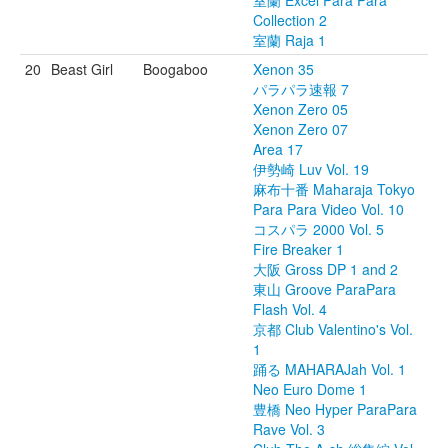
室蘭 Excel Para Para
Collection 2
室蘭 Raja 1
20
Beast Girl
Boogaboo
Xenon 35
パラパラ速報 7
Xenon Zero 05
Xenon Zero 07
Area 17
伊勢崎 Luv Vol. 19
麻布十番 Maharaja Tokyo
Para Para Video Vol. 10
コスパラ 2000 Vol. 5
Fire Breaker 1
大阪 Gross DP 1 and 2
東山 Groove ParaPara
Flash Vol. 4
京都 Club Valentino's Vol.
1
踊る MAHARAJah Vol. 1
Neo Euro Dome 1
豊橋 Neo Hyper ParaPara
Rave Vol. 3