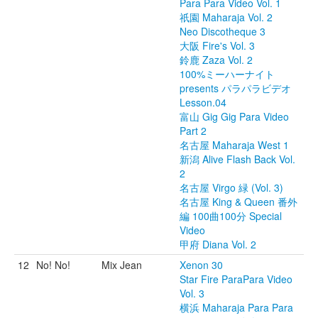
Para Para Video Vol. 1
祇園 Maharaja Vol. 2
Neo Discotheque 3
大阪 Fire's Vol. 3
鈴鹿 Zaza Vol. 2
100%ミーハーナイト
presents パラパラビデオ
Lesson.04
富山 Gig Gig Para Video
Part 2
名古屋 Maharaja West 1
新潟 Alive Flash Back Vol.
2
名古屋 Virgo 緑 (Vol. 3)
名古屋 King & Queen 番外
編 100曲100分 Special
Video
甲府 Diana Vol. 2
12
No! No!
Mix Jean
Xenon 30
Star Fire ParaPara Video
Vol. 3
横浜 Maharaja Para Para