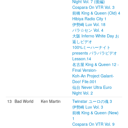
Night Vol. 7 (後編)
Cospara On VTR Vol. 3
前橋 King & Queen (Old) 4
Hibiya Radio City 1
伊勢崎 Luv Vol. 18
パラ☆セン Vol. 4
大阪 Inferno White Day お
返しビデオ
100%ミーハーナイト
presents パラパラビデオ
Lesson.14
名古屋 King & Queen 12 -
Final Version-
Koh-An Project Galant-
Doo! File.001
仙台 Never Ultra Euro
Night Vol. 2
13
Bad World
Ken Martin
Twinstar ユーロの魂 3
伊勢崎 Luv Vol. 3
前橋 King & Queen (New)
1
Cospara On VTR Vol. 9