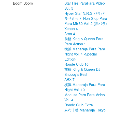
Boom Boom
Star Fire ParaPara Video
Vol. 5
Hyper Star N.R.G パラパ
ラサミット Non-Stop Para
Para Mix30 Vol. 2 (赤パラ)
Xenon 4
Area 4
前橋 King & Queen Para
Para Action 1
横浜 Maharaja Para Para
Night Vol. 4 -Special
Edition-
Ronde Club 10
前橋 King & Queen DJ
Snoopy's Best
ARX 7
横浜 Maharaja Para Para
Night Vol. 10
Medusa Para Para Video
Vol. 4
Ronde Club Extra
麻布十番 Maharaja Tokyo