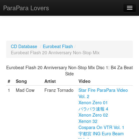
ParaPara Lovers
What is ParaPara?
CD Database
/
Eurobeat Flash
/
Eurobeat Flash 20 Anniversary Non-Stop Mix
ParaPara Video Database
Eurobeat Flash 20 Anniversary Non-Stop Mix Disc 1: B4 Za Beat
TechPara Video Database
Side
CD Database
#
Song
Artist
Video
1
Mad Cow
Franz Tornado
Star Fire ParaPara Video
Lesson Database
Vol. 2
Xenon Zero 01
English
パラパラ速報 4
Xenon Zero 02
Xenon 32
Cospara On VTR Vol. 1
宇都宮 ING Euro Beam