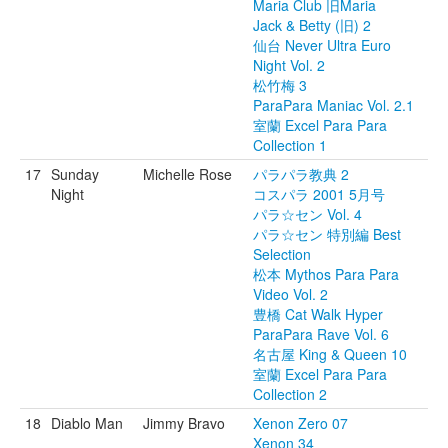
Maria Club 旧Maria
Jack & Betty (旧) 2
仙台 Never Ultra Euro
Night Vol. 2
松竹梅 3
ParaPara Maniac Vol. 2.1
室蘭 Excel Para Para
Collection 1
17
Sunday
Michelle Rose
パラパラ教典 2
Night
コスパラ 2001 5月号
パラ☆セン Vol. 4
パラ☆セン 特別編 Best
Selection
松本 Mythos Para Para
Video Vol. 2
豊橋 Cat Walk Hyper
ParaPara Rave Vol. 6
名古屋 King & Queen 10
室蘭 Excel Para Para
Collection 2
18
Diablo Man
Jimmy Bravo
Xenon Zero 07
Xenon 34