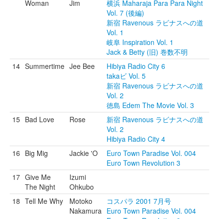
Woman
Jim
横浜 Maharaja Para Para Night
Vol. 7 (後編)
新宿 Ravenous ラビナスへの道
Vol. 1
岐阜 Inspiration Vol. 1
Jack & Betty (旧) 巻数不明
14
Summertime
Jee Bee
Hibiya Radio City 6
takaビ Vol. 5
新宿 Ravenous ラビナスへの道
Vol. 2
徳島 Edem The Movie Vol. 3
15
Bad Love
Rose
新宿 Ravenous ラビナスへの道
Vol. 2
Hibiya Radio City 4
16
Big Mig
Jackie 'O
Euro Town Paradise Vol. 004
Euro Town Revolution 3
17
Give Me
Izumi
The Night
Ohkubo
18
Tell Me Why
Motoko
コスパラ 2001 7月号
Nakamura
Euro Town Paradise Vol. 004