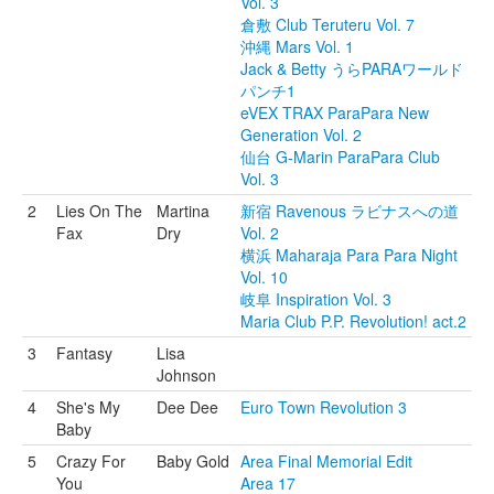
Vol. 3
倉敷 Club Teruteru Vol. 7
沖縄 Mars Vol. 1
Jack & Betty うらPARAワールド
パンチ1
eVEX TRAX ParaPara New
Generation Vol. 2
仙台 G-Marin ParaPara Club
Vol. 3
2
Lies On The
Martina
新宿 Ravenous ラビナスへの道
Fax
Dry
Vol. 2
横浜 Maharaja Para Para Night
Vol. 10
岐阜 Inspiration Vol. 3
Maria Club P.P. Revolution! act.2
3
Fantasy
Lisa
Johnson
4
She's My
Dee Dee
Euro Town Revolution 3
Baby
5
Crazy For
Baby Gold
Area Final Memorial Edit
You
Area 17