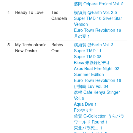
盛岡 Oripara Project Vol. 2
4
Ready To Love
Ted
横須賀 @Earth Vol. 2.5
Candela
Super TMD 10 Silver Star
Version
Euro Town Revolution 16
月の宴 1
5
My Technotronic
Babby
横須賀 @Earth Vol. 3
New Desire
One
Super TMD 11
Super TMD 08
Bless 未収録ビデオ
Axos Beat Fire Night '02
Summer Edition
Euro Town Revolution 16
伊勢崎 Luv Vol. 34
彦根 Cafe Kenya Stinger
Vol. 9
Aqua Dive 1
Fのやり方
佐賀 G-Collection うらパラ
ワールド Round 1
東北パラ死コ 1