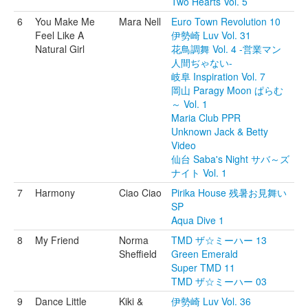
Two Hearts Vol. 5
6
You Make Me
Mara Nell
Euro Town Revolution 10
Feel Like A
伊勢崎 Luv Vol. 31
Natural Girl
花鳥調舞 Vol. 4 -営業マン
人間ぢゃない-
岐阜 Inspiration Vol. 7
岡山 Paragy Moon ぱらむ
～ Vol. 1
Maria Club PPR
Unknown Jack & Betty
Video
仙台 Saba's Night サバ～ズ
ナイト Vol. 1
7
Harmony
Ciao Ciao
Pirika House 残暑お見舞い
SP
Aqua Dive 1
8
My Friend
Norma
TMD ザ☆ミーハー 13
Sheffield
Green Emerald
Super TMD 11
TMD ザ☆ミーハー 03
9
Dance Little
Kiki &
伊勢崎 Luv Vol. 36