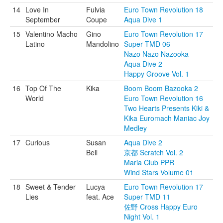
14
Love In
Fulvia
Euro Town Revolution 18
September
Coupe
Aqua Dive 1
15
Valentino Macho
Gino
Euro Town Revolution 17
Latino
Mandolino
Super TMD 06
Nazo Nazo Nazooka
Aqua Dive 2
Happy Groove Vol. 1
16
Top Of The
Kika
Boom Boom Bazooka 2
World
Euro Town Revolution 16
Two Hearts Presents Kiki &
Kika Euromach Maniac Joy
Medley
17
Curious
Susan
Aqua Dive 2
Bell
京都 Scratch Vol. 2
Maria Club PPR
Wind Stars Volume 01
18
Sweet & Tender
Lucya
Euro Town Revolution 17
Lies
feat. Ace
Super TMD 11
佐野 Cross Happy Euro
Night Vol. 1