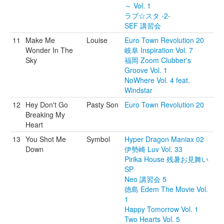
～ Vol. 1
ラブ☆スタ -2-
SEF 講習会
11
Make Me
Louise
Euro Town Revolution 20
Wonder In The
岐阜 Inspiration Vol. 7
Sky
福岡 Zoom Clubber's
Groove Vol. 1
NoWhere Vol. 4 feat.
Windstar
12
Hey Don't Go
Pasty Son
Euro Town Revolution 20
Breaking My
Heart
13
You Shot Me
Symbol
Hyper Dragon Maniax 02
Down
伊勢崎 Luv Vol. 33
Pirika House 残暑お見舞い
SP
Neo 講習会 5
徳島 Edem The Movie Vol.
1
Happy Tomorrow Vol. 1
Two Hearts Vol. 5