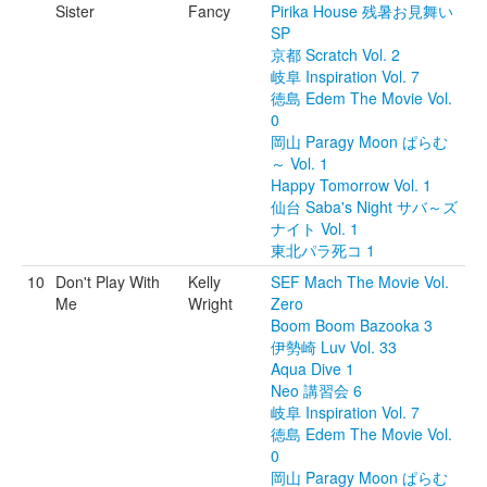
Sister
Fancy
Pirika House 残暑お見舞い
SP
京都 Scratch Vol. 2
岐阜 Inspiration Vol. 7
徳島 Edem The Movie Vol.
0
岡山 Paragy Moon ぱらむ
～ Vol. 1
Happy Tomorrow Vol. 1
仙台 Saba's Night サバ～ズ
ナイト Vol. 1
東北パラ死コ 1
10
Don't Play With
Kelly
SEF Mach The Movie Vol.
Me
Wright
Zero
Boom Boom Bazooka 3
伊勢崎 Luv Vol. 33
Aqua Dive 1
Neo 講習会 6
岐阜 Inspiration Vol. 7
徳島 Edem The Movie Vol.
0
岡山 Paragy Moon ぱらむ