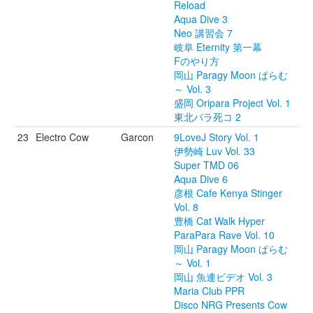
Reload
Aqua Dive 3
Neo 講習会 7
岐阜 Eternity 第一幕
Fのやり方
岡山 Paragy Moon ぱらむ
～ Vol. 3
盛岡 Oripara Project Vol. 1
東北パラ死コ 2
23
Electro Cow
Garcon
9LoveJ Story Vol. 1
伊勢崎 Luv Vol. 33
Super TMD 06
Aqua Dive 6
彦根 Cafe Kenya Stinger
Vol. 8
豊橋 Cat Walk Hyper
ParaPara Rave Vol. 10
岡山 Paragy Moon ぱらむ
～ Vol. 1
岡山 魚連ビデオ Vol. 3
Maria Club PPR
Disco NRG Presents Cow