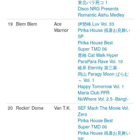
東北パラ死コ 1
Disco NRG Presents
Romantic Aishu Medley
19
Blem Blem
Ace
伊勢崎 Luv Vol. 33
Warrior
Pirika House 残暑お見舞い
SP
Pirika House Best
Super TMD 06
豊橋 Cat Walk Hyper
ParaPara Rave Vol. 10
岐阜 Eternity 第三幕
岡山 Paragy Moon ぱらむ
～ Vol. 1
Happy Tomorrow Vol. 1
Maria Club PPR
NoWhere Vol. 2.5 -Bang!-
20
Rockin' Dome
Van T.K.
SEF Mach The Movie Vol.
Zero
Pirika House Best
Super TMD 06
Pirika House 残暑お見舞い
SP