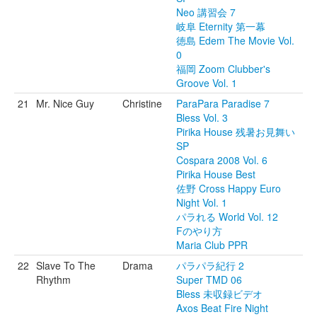
Neo 講習会 7
岐阜 Eternity 第一幕
徳島 Edem The Movie Vol.
0
福岡 Zoom Clubber's
Groove Vol. 1
21
Mr. Nice Guy
Christine
ParaPara Paradise 7
Bless Vol. 3
Pirika House 残暑お見舞い
SP
Cospara 2008 Vol. 6
Pirika House Best
佐野 Cross Happy Euro
Night Vol. 1
パラれる World Vol. 12
Fのやり方
Maria Club PPR
22
Slave To The
Drama
パラパラ紀行 2
Rhythm
Super TMD 06
Bless 未収録ビデオ
Axos Beat Fire Night