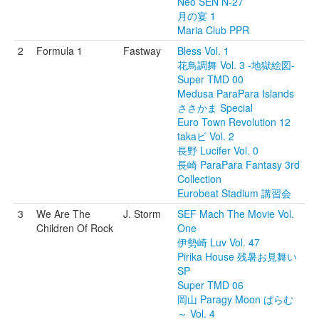
Neo SEN N-27
月の宴 1
Maria Club PPR
2
Formula 1
Fastway
Bless Vol. 1
花鳥調舞 Vol. 3 -地獄絵図-
Super TMD 00
Medusa ParaPara Islands
ささかま Special
Euro Town Revolution 12
takaビ Vol. 2
長野 Lucifer Vol. 0
長崎 ParaPara Fantasy 3rd
Collection
Eurobeat Stadium 講習会
3
We Are The
J. Storm
SEF Mach The Movie Vol.
Children Of Rock
One
伊勢崎 Luv Vol. 47
Pirika House 残暑お見舞い
SP
Super TMD 06
岡山 Paragy Moon ぱらむ
～ Vol. 4