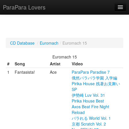
ParaPara Lovers
What is ParaPara?
CD Database
/
Euromach
/
Euromach 15
ParaPara Video Database
Euromach 15
TechPara Video Database
#
Song
Artist
Video
1
Fantasista!
Ace
ParaPara Paradise 7
CD Database
俄然パラパラ学園 入学編
Pirika House 残暑お見舞い
Lesson Database
SP
伊勢崎 Luv Vol. 31
English
Pirika House Best
Axos Beat Fire Night
Reload
パラれる World Vol. 1
京都 Scratch Vol. 2