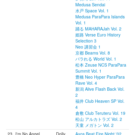
Medusa Sendai
水戸 Space Vol. 1
Medusa ParaPara Islands
Vol. 1
踊る MAHARAJah Vol. 2
姫路 Verse Euro History
Selection 3
Neo 講習会 1
京都 Beams Vol. 8
パラれる World Vol. 1
松本 Zeuse NCS ParaPara
Summit Vol. 1
豊橋 Neo Hyper ParaPara
Rave Vol. 4
新潟 Alive Flash Back Vol.
2
福井 Club Heaven SP Vol.
4
倉敷 Club Teruteru Vol. 19
松山 アルカトラズ Vol. 2
天童 メガトン Vol. 2
23
I'm No Angel
Dolly
Axos Beat Fire Night '02