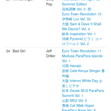
Pop
Summer Edition
花鳥調舞 Vol. 2 -壁-
Euro Town Revolution 10
伊勢崎 Luv Vol. 30
大阪 Sam & Dave II Shall
We Dance? Vol. 4
岐阜 Inspiration Vol. 1
沖縄 Pyramid ピラミ ユー
ロワールド Vol. 2
24
Bad Girl
Jeff
Euro Town Revolution 11
Driller
Medusa ParaPara Islands
Vol. 1
川西 Hanabi
彦根 Cafe Kenya Stinger 番
外編
大阪 Inferno White Day お
返しビデオ
松本 Zeuse NCS ParaPara
Summit Vol. 1
山梨 MD2 Vol. 0
豊橋 Cat Walk Hyper
ParaPara Rave Vol. 8