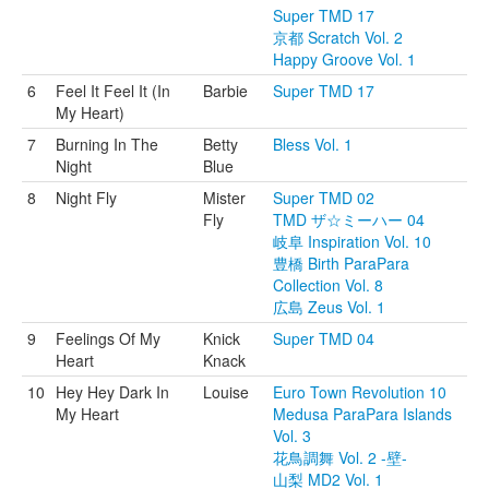
Super TMD 17
京都 Scratch Vol. 2
Happy Groove Vol. 1
6
Feel It Feel It (In
Barbie
Super TMD 17
My Heart)
7
Burning In The
Betty
Bless Vol. 1
Night
Blue
8
Night Fly
Mister
Super TMD 02
Fly
TMD ザ☆ミーハー 04
岐阜 Inspiration Vol. 10
豊橋 Birth ParaPara
Collection Vol. 8
広島 Zeus Vol. 1
9
Feelings Of My
Knick
Super TMD 04
Heart
Knack
10
Hey Hey Dark In
Louise
Euro Town Revolution 10
My Heart
Medusa ParaPara Islands
Vol. 3
花鳥調舞 Vol. 2 -壁-
山梨 MD2 Vol. 1