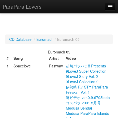
ParaPara Lovers
What is ParaPara?
CD Database
/
Euromach
/
Euromach 05
ParaPara Video Database
Euromach 05
TechPara Video Database
#
Song
Artist
Video
1
Spacelove
Fastway
超然パラパラ!! Presents
CD Database
9LoveJ Super Collection
9LoveJ Story Vol. 2
Lesson Database
9LoveJ Collection 9
伊勢崎 R☆STY ParaPara
English
Freaks!! Vol. 1
謎ビデオ ver.0.9.6708beta
コスパラ 2001 5月号
Medusa Sendai
Medusa ParaPara Islands