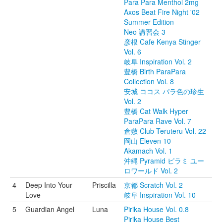
Para Para Menthol 2mg
Axos Beat Fire Night '02
Summer Edition
Neo 講習会 3
彦根 Cafe Kenya Stinger
Vol. 6
岐阜 Inspiration Vol. 2
豊橋 Birth ParaPara
Collection Vol. 8
安城 ココス パラ色の珍生
Vol. 2
豊橋 Cat Walk Hyper
ParaPara Rave Vol. 7
倉敷 Club Teruteru Vol. 22
岡山 Eleven 10
Akamach Vol. 1
沖縄 Pyramid ピラミ ユー
ロワールド Vol. 2
4
Deep Into Your
Priscilla
京都 Scratch Vol. 2
Love
岐阜 Inspiration Vol. 10
5
Guardian Angel
Luna
Pirika House Vol. 0.8
Pirika House Best