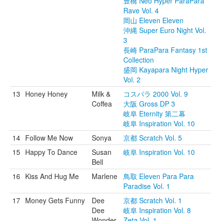
豊橋 Neo Hyper ParaPara
Rave Vol. 4
岡山 Eleven Eleven
沖縄 Super Euro Night Vol.
3
長崎 ParaPara Fantasy 1st
Collection
盛岡 Kayapara Night Hyper
Vol. 2
13
Honey Honey
Milk &
コスパラ 2000 Vol. 9
Coffea
大阪 Gross DP 3
岐阜 Eternity 第二幕
岐阜 Inspiration Vol. 10
14
Follow Me Now
Sonya
京都 Scratch Vol. 5
15
Happy To Dance
Susan
岐阜 Inspiration Vol. 10
Bell
16
Kiss And Hug Me
Marlene
鳥取 Eleven Para Para
Paradise Vol. 1
17
Money Gets Funny
Dee
京都 Scratch Vol. 1
Dee
岐阜 Inspiration Vol. 8
Wonder
Zeta Vol. 1