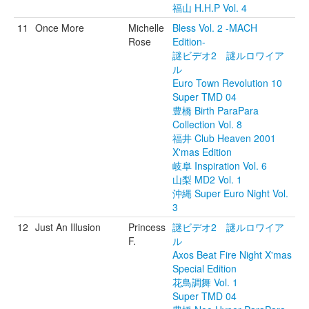
福山 H.H.P Vol. 4
11
Once More
Michelle
Bless Vol. 2 -MACH
Rose
Edition-
謎ビデオ2 謎ルロワイア
ル
Euro Town Revolution 10
Super TMD 04
豊橋 Birth ParaPara
Collection Vol. 8
福井 Club Heaven 2001
X'mas Edition
岐阜 Inspiration Vol. 6
山梨 MD2 Vol. 1
沖縄 Super Euro Night Vol.
3
12
Just An Illusion
Princess
謎ビデオ2 謎ルロワイア
F.
ル
Axos Beat Fire Night X'mas
Special Edition
花鳥調舞 Vol. 1
Super TMD 04