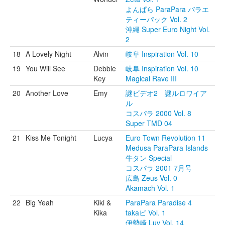
よんぱら ParaPara バラエ
ティーパック Vol. 2
沖縄 Super Euro Night Vol.
2
18
A Lovely Night
Alvin
岐阜 Inspiration Vol. 10
19
You Will See
Debbie
岐阜 Inspiration Vol. 10
Key
Magical Rave III
20
Another Love
Emy
謎ビデオ2 謎ルロワイア
ル
コスパラ 2000 Vol. 8
Super TMD 04
21
Kiss Me Tonight
Lucya
Euro Town Revolution 11
Medusa ParaPara Islands
牛タン Special
コスパラ 2001 7月号
広島 Zeus Vol. 0
Akamach Vol. 1
22
Big Yeah
Kiki &
ParaPara Paradise 4
Kika
takaビ Vol. 1
伊勢崎 Luv Vol. 14