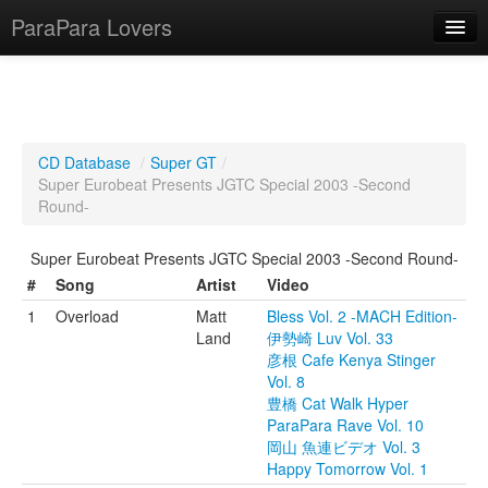
ParaPara Lovers
What is ParaPara?
CD Database
/
Super GT
/
Super Eurobeat Presents JGTC Special 2003 -Second
ParaPara Video Database
Round-
TechPara Video Database
Super Eurobeat Presents JGTC Special 2003 -Second Round-
CD Database
#
Song
Artist
Video
1
Overload
Matt
Bless Vol. 2 -MACH Edition-
Lesson Database
Land
伊勢崎 Luv Vol. 33
彦根 Cafe Kenya Stinger
English
Vol. 8
豊橋 Cat Walk Hyper
ParaPara Rave Vol. 10
岡山 魚連ビデオ Vol. 3
Happy Tomorrow Vol. 1