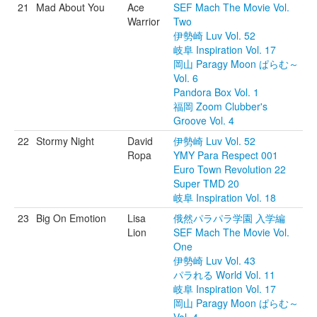
21
Mad About You
Ace
SEF Mach The Movie Vol.
Warrior
Two
伊勢崎 Luv Vol. 52
岐阜 Inspiration Vol. 17
岡山 Paragy Moon ぱらむ～
Vol. 6
Pandora Box Vol. 1
福岡 Zoom Clubber's
Groove Vol. 4
22
Stormy Night
David
伊勢崎 Luv Vol. 52
Ropa
YMY Para Respect 001
Euro Town Revolution 22
Super TMD 20
岐阜 Inspiration Vol. 18
23
Big On Emotion
Lisa
俄然パラパラ学園 入学編
Lion
SEF Mach The Movie Vol.
One
伊勢崎 Luv Vol. 43
パラれる World Vol. 11
岐阜 Inspiration Vol. 17
岡山 Paragy Moon ぱらむ～