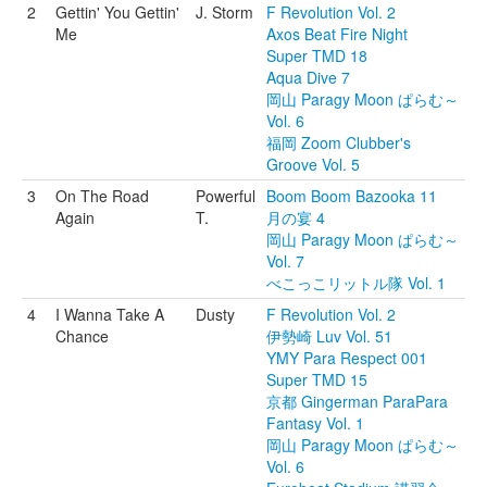
2
Gettin' You Gettin'
J. Storm
F Revolution Vol. 2
Me
Axos Beat Fire Night
Super TMD 18
Aqua Dive 7
岡山 Paragy Moon ぱらむ～
Vol. 6
福岡 Zoom Clubber's
Groove Vol. 5
3
On The Road
Powerful
Boom Boom Bazooka 11
Again
T.
月の宴 4
岡山 Paragy Moon ぱらむ～
Vol. 7
べこっこリットル隊 Vol. 1
4
I Wanna Take A
Dusty
F Revolution Vol. 2
Chance
伊勢崎 Luv Vol. 51
YMY Para Respect 001
Super TMD 15
京都 Gingerman ParaPara
Fantasy Vol. 1
岡山 Paragy Moon ぱらむ～
Vol. 6