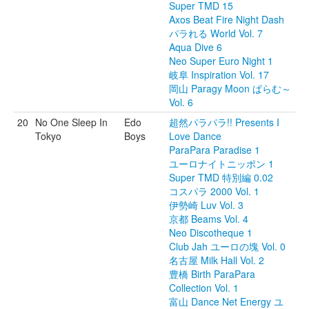
Super TMD 15
Axos Beat Fire Night Dash
パラれる World Vol. 7
Aqua Dive 6
Neo Super Euro Night 1
岐阜 Inspiration Vol. 17
岡山 Paragy Moon ぱらむ～
Vol. 6
20
No One Sleep In
Edo
超然パラパラ!! Presents I
Tokyo
Boys
Love Dance
ParaPara Paradise 1
ユーロナイトニッポン 1
Super TMD 特別編 0.02
コスパラ 2000 Vol. 1
伊勢崎 Luv Vol. 3
京都 Beams Vol. 4
Neo Discotheque 1
Club Jah ユーロの塊 Vol. 0
名古屋 Milk Hall Vol. 2
豊橋 Birth ParaPara
Collection Vol. 1
富山 Dance Net Energy ユ