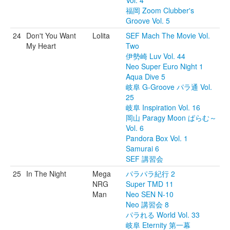
Vol. 4
福岡 Zoom Clubber's
Groove Vol. 5
24
Don't You Want
Lolita
SEF Mach The Movie Vol.
My Heart
Two
伊勢崎 Luv Vol. 44
Neo Super Euro Night 1
Aqua Dive 5
岐阜 G-Groove パラ通 Vol.
25
岐阜 Inspiration Vol. 16
岡山 Paragy Moon ぱらむ～
Vol. 6
Pandora Box Vol. 1
Samurai 6
SEF 講習会
25
In The Night
Mega
パラパラ紀行 2
NRG
Super TMD 11
Man
Neo SEN N-10
Neo 講習会 8
パラれる World Vol. 33
岐阜 Eternity 第一幕