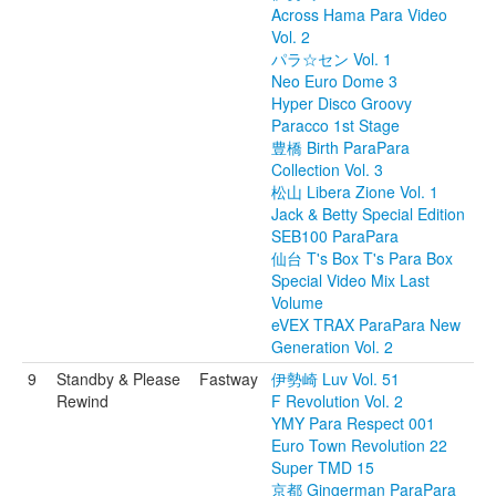
Across Hama Para Video
Vol. 2
パラ☆セン Vol. 1
Neo Euro Dome 3
Hyper Disco Groovy
Paracco 1st Stage
豊橋 Birth ParaPara
Collection Vol. 3
松山 Libera Zione Vol. 1
Jack & Betty Special Edition
SEB100 ParaPara
仙台 T's Box T's Para Box
Special Video Mix Last
Volume
eVEX TRAX ParaPara New
Generation Vol. 2
9
Standby & Please
Fastway
伊勢崎 Luv Vol. 51
Rewind
F Revolution Vol. 2
YMY Para Respect 001
Euro Town Revolution 22
Super TMD 15
京都 Gingerman ParaPara