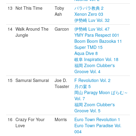
13
Not This Time
Toby
パラパラ教典 2
Ash
Xenon Zero 03
伊勢崎 Luv Vol. 32
14
Walk Around The
Garcon
伊勢崎 Luv Vol. 47
Jungle
YMY Para Respect 001
Boom Boom Bazooka 11
Super TMD 15
Aqua Dive 8
岐阜 Inspiration Vol. 18
福岡 Zoom Clubber's
Groove Vol. 4
15
Samurai Samurai
Joe D.
F Revolution Vol. 2
Toaster
月の宴 5
岡山 Paragy Moon ぱらむ～
Vol. 7
福岡 Zoom Clubber's
Groove Vol. 5
16
Crazy For Your
Morris
Euro Town Revolution 1
Love
Euro Town Paradise Vol.
004