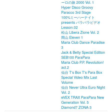
ーロの旅 2000 Vol. 1
Hyper Disco Groovy
Paracco 3rd Stage
100%ミーハーナイト
presents パラパラビデオ
Lesson.02
松山 Libera Zione Vol. 2
岡山 Eleven 1
Maria Club Dance Paradise
3
Jack & Betty Special Edition
SEB100 ParaPara
Maria Club P.P. Revolution!
act.2
仙台 T's Box T's Para Box
Special Video Mix Last
Volume
仙台 Never Ultra Euro Night
Vol. 2
eVEX TRAX ParaPara New
Generation Vol. 5
Diamond7 ZONA-3