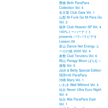
豊橋 Birth ParaPara
Collection Vol. 4
名古屋 Club Gaia Vol. 1
山梨 M-Funk Go M-Para Go
Vol. 2
福井 Club Heaven SP Vol. 4
100%ミーハーナイト
presents パラパラビデオ
Lesson.06
富山 Dance Net Energy ユ
ーロの旅 2000 Vol. 4
倉敷 Club Teruteru Vol. 6
岡山 Paragy Moon ぱらむ～
速報 Vol. 5
Jack & Betty Special Edition
SEB100 ParaPara
沖縄 Mars Vol. 1
いわき Wall Witherd Vol. 4
仙台 Never Ultra Euro Night
Vol. 4
仙台 Alta ParaPara East
Vol. 1