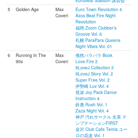
Eurobeat Stadium 講習会
5
Golden Age
Max
Euro Town Revolution 4
Coveri
Axos Beat Fire Night
Revolution
福岡 Zoom Clubber's
Groove Vol. 6
札幌 ParaPara Queens
Night Vibes Vol. 01
6
Running In The
Max
俄然パラパラ Book
90s
Coveri
Love Fire 2
9LoveJ Collection 3
9LoveJ Story Vol. 2
Super Free Vol. 2
伊勢崎 Luv Vol. 4
筑波 Joy Pack Dance
Instruction 4
鈴鹿 Rush Vol. 1
Zaza Night Vol. 4
神戸 汚れサークル 生茶 テ
ンプテーションFIRST
金沢 Club Cafe Temis ユー
ロの花道 Vol. 1