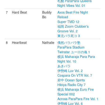
札幌 ParaPara Queens
Night Vibes Vol. 01
7
Hard Beat
Buddy
Axos Beat Fire Night
Bo
Reload
Super TMD 12
福岡 Zoom Clubber's
Groove Vol. 2
東北パラ死コ 3
8
Heartbeat
Nathalie
俄然パラパラ塾
ParaPara Stadium
Twinstar ユーロの魂 1
横浜 Maharaja Para Para
Night Vol. 10
あきパラ
伊勢崎 Luv Vol. 2
Cospara On VTR Vol. 7
府中 Ocean Spirits
Hibiya Radio City 7
横浜 Maharaja Euro Fire
Special 002
Across ParaPara Fire Vol. 1
伊勢崎 Luv Vol. 6