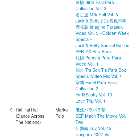
豊橋 Birth ParaPara
Collection Vol. 3
名古屋 Milk Hall Vol. 3
Jack & Betty (旧) 巻数不明
鹿児島 Imagine Parasuki
Video Vol. 3 ~Golden Week
Special~
Jack & Betty Special Edition
SEB100 ParaPara
札幌 Pamela Para Para
Video Vol. 1
仙台 T's Box T's Para Box
Special Video Mix Vol. 1
室蘭 Excel Para Para
Collection 2
YuriXScotty Vol. 13
Love Trip Vol. 1
19
Hai Hai Hai
Marko
俄然パラパラ塾
(Dance Across
Polo
SEF Mach The Movie Vol.
The Nations)
Two
伊勢崎 Luv Vol. 45
Cospara 2007 Vol. 1