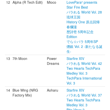
12
Alpha (R Tech Edit)
Mioco
LovePara² presents
Star Fire Best
パラれる World Vol. 28
琉球王国
History One 原点回帰
春爛漫
歴詩壱 5周年記念
Edition
でら☆パラ 5周年SP
燻銀 Vol. 2 -新たなる誕
生-
13
7th Moon
Power
Starfire XIV
Dreams
パラれる World Vol. 42
Two Hearts TechPara
Medley Vol. 3
TechPara International
Vol. 3
14
Blue Wing (NRG
Aoharu
Starfire XIV
Factory Mix)
パラれる World Vol. 37
Two Hearts TechPara
Medley Vol. 3
Bite Viper 2