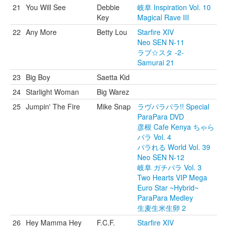
21
You Will See
Debbie
岐阜 Inspiration Vol. 10
Key
Magical Rave III
22
Any More
Betty Lou
Starfire XIV
Neo SEN N-11
ラブ☆スタ -2-
Samurai 21
23
Big Boy
Saetta Kid
24
Starlight Woman
Big Warez
25
Jumpin' The Fire
Mike Snap
ラヴパラパラ!! Special
ParaPara DVD
彦根 Cafe Kenya ちゃら
パラ Vol. 4
パラれる World Vol. 39
Neo SEN N-12
岐阜 ガチパラ Vol. 3
Two Hearts VIP Mega
Euro Star ~Hybrid~
ParaPara Medley
生麦生米生卵 2
26
Hey Mamma Hey
F.C.F.
Starfire XIV