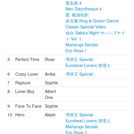
道玄坂 4
Neo Discotheque 4
星･風強化剤
名古屋 King & Queen Dance
Classic Special Video
仙台 Saba's Night サバ～ズナイ
ト Vol. 1
Maharaja Sendai
Eric Ross 1
5
Perfect Time
Rose
湾岸王 Special
Eurobeat Lovers 管理人
6
Crazy Lover
Anika
湾岸王 Special
7
Rapture
Sophie
8
Lover Boy
Albert
One
9
Face To Face
Sophie
10
Hero
Aleph
湾岸王 Special
Eurobeat Lovers 管理人
Maharaja Sendai
Eric Ross 2