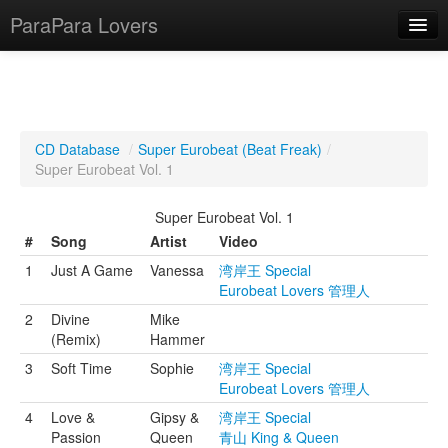
ParaPara Lovers
What is ParaPara?
CD Database
/
Super Eurobeat (Beat Freak)
/
Super Eurobeat Vol. 1
ParaPara Video Database
Super Eurobeat Vol. 1
TechPara Video Database
#
Song
Artist
Video
CD Database
1
Just A Game
Vanessa
湾岸王 Special
Eurobeat Lovers 管理人
Lesson Database
2
Divine
Mike
(Remix)
Hammer
English
3
Soft Time
Sophie
湾岸王 Special
Eurobeat Lovers 管理人
4
Love &
Gipsy &
湾岸王 Special
Passion
Queen
青山 King & Queen