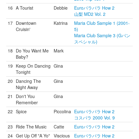
16
A Tourist
Debbie
Euroパラパラ How 2
山梨 MD2 Vol. 2
17
Downtown
Katrina
Maria Club Sample 1 (2001-
Cruisin'
5)
Maria Club Sample 3 (Gパン
スペシャル)
18
Do You Want Me
Mark
Baby?
19
Keep On Dancing
Gina
Tonight
20
Dancing The
Gina
Night Away
21
Don't You
Gina
Remember
22
Spice
Piccolina
Euroパラパラ How 2
コスパラ 2000 Vol. 9
23
Ride The Music
Catte
Euroパラパラ How 2
24
Get Up Off "A Yo"
Viscious
Euroパラパラ How 2