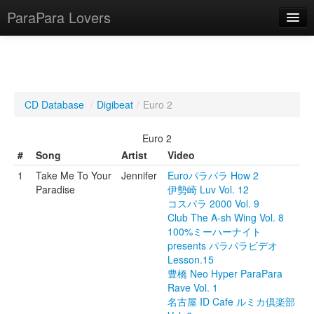
ParaPara Lovers
What is ParaPara?
CD Database
/
Digibeat
/
Euro 2
ParaPara Video Database
Euro 2
TechPara Video Database
#
Song
Artist
Video
1
Take Me To Your
Jennifer
Euroパラパラ How 2
CD Database
Paradise
伊勢崎 Luv Vol. 12
コスパラ 2000 Vol. 9
Lesson Database
Club The A-sh Wing Vol. 8
100%ミーハーナイト
English
presents パラパラビデオ
Lesson.15
豊橋 Neo Hyper ParaPara
Rave Vol. 1
名古屋 ID Cafe ルミカ倶楽部