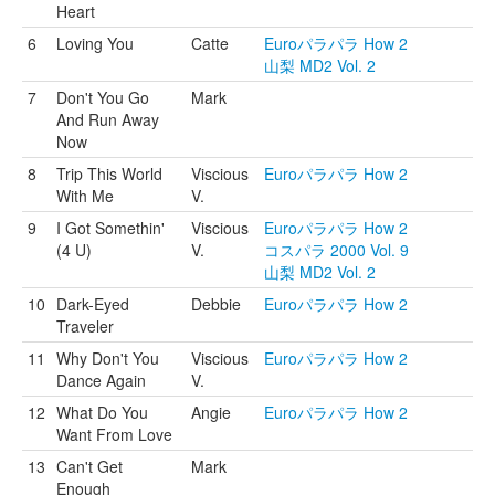
Heart
6
Loving You
Catte
Euroパラパラ How 2
山梨 MD2 Vol. 2
7
Don't You Go
Mark
And Run Away
Now
8
Trip This World
Viscious
Euroパラパラ How 2
With Me
V.
9
I Got Somethin'
Viscious
Euroパラパラ How 2
(4 U)
V.
コスパラ 2000 Vol. 9
山梨 MD2 Vol. 2
10
Dark-Eyed
Debbie
Euroパラパラ How 2
Traveler
11
Why Don't You
Viscious
Euroパラパラ How 2
Dance Again
V.
12
What Do You
Angie
Euroパラパラ How 2
Want From Love
13
Can't Get
Mark
Enough