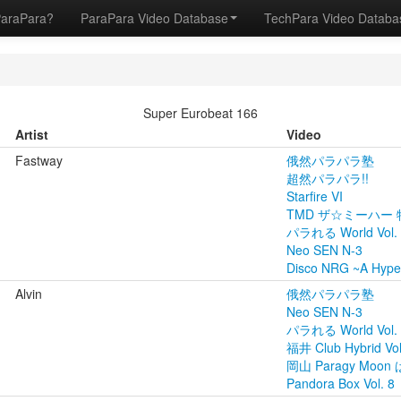
ParaPara?
ParaPara Video Database
TechPara Video Datab
Super Eurobeat 166
Artist
Video
Fastway
俄然パラパラ塾
超然パラパラ!!
Starfire VI
TMD ザ☆ミーハー
パラれる World Vol. 
Neo SEN N-3
Disco NRG ~A Hyper
Alvin
俄然パラパラ塾
Neo SEN N-3
パラれる World Vol. 
福井 Club Hybrid Vol
岡山 Paragy Moon
Pandora Box Vol. 8