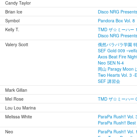
Candy Taylor
Brian Ice
Disco NRG Presents
Symbol
Pandora Box Vol. 8
Kelly T.
TMD ザ☆ミーハー 12 
Disco NRG Presents
Valery Scott
俄然パラパラ学園 
SEF Gold 009 ~velf
Axos Beat Fire Night
Neo SEN N-4
岡山 Paragy Moon
Two Hearts Vol. 3 -
SEF 講習会
Mark Gillan
Mel Rose
TMD ザ☆ミーハー 
Lou Lou Marina
Melissa White
ParaPa Rush!! Vol. 
ParaPa Rush!! Best
Neo
ParaPa Rush!! Vol. 