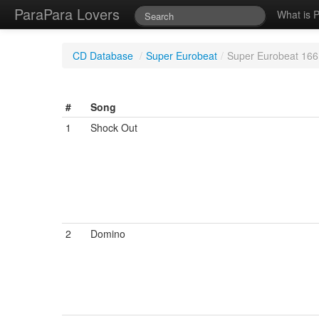
ParaPara Lovers
What is 
CD Database
/
Super Eurobeat
/
Super Eurobeat 166
#
Song
1
Shock Out
2
Domino