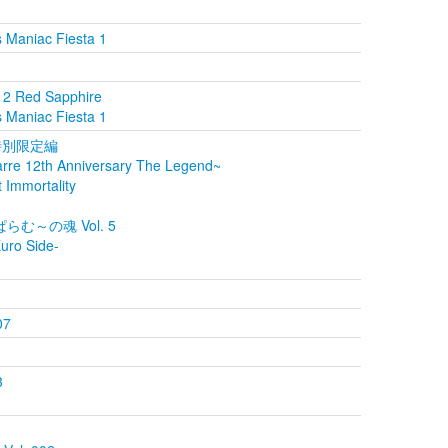
 Maniac Fiesta 1
Red Sapphire
 Maniac Fiesta 1
特別限定編
arre 12th Anniversary The Legend~
 Immortality
 ぱらむ～の魂 Vol. 5
Euro Side-
07
3
1