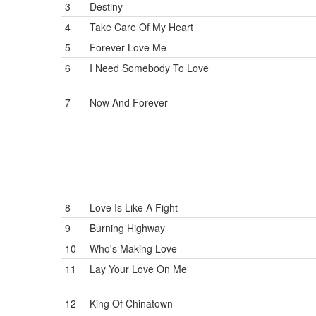
3
Destiny
4
Take Care Of My Heart
5
Forever Love Me
6
I Need Somebody To Love
7
Now And Forever
8
Love Is Like A Fight
9
Burning Highway
10
Who's Making Love
11
Lay Your Love On Me
12
King Of Chinatown