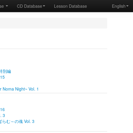
ase
CD Database
Lesson Database
English
 特別編
15
 Noma Night~ Vol. 1
16
. 3
 ぱらむ～の魂 Vol. 3