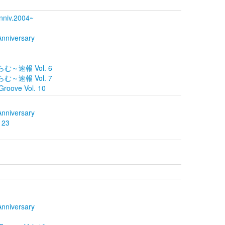
nniv.2004~
Anniversary
らむ～速報 Vol. 6
らむ～速報 Vol. 7
roove Vol. 10
Anniversary
 23
Anniversary