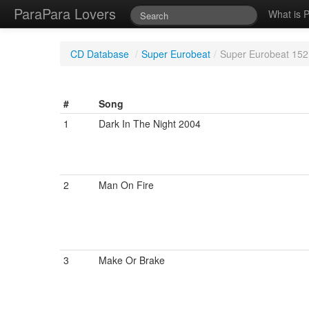
ParaPara Lovers
What is 
CD Database
/
Super Eurobeat
/
Super Eurobeat 152
#
Song
1
Dark In The Night 2004
2
Man On Fire
3
Make Or Brake