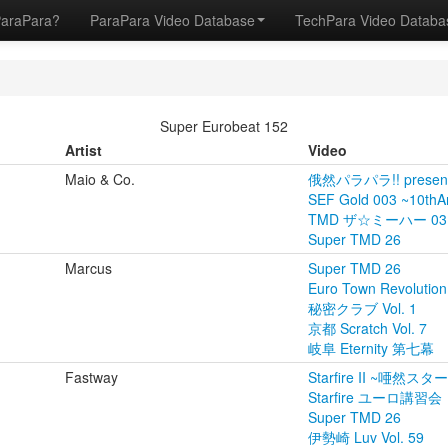
ParaPara?
ParaPara Video Database
TechPara Video Datab
Super Eurobeat 152
Artist
Video
Maio & Co.
俄然パラパラ!! present
SEF Gold 003 ~10thA
TMD ザ☆ミーハー 03
Super TMD 26
Marcus
Super TMD 26
Euro Town Revolution
秘密クラブ Vol. 1
京都 Scratch Vol. 7
岐阜 Eternity 第七幕
Fastway
Starfire II ~唖然
Starfire ユーロ講習会
Super TMD 26
伊勢崎 Luv Vol. 59