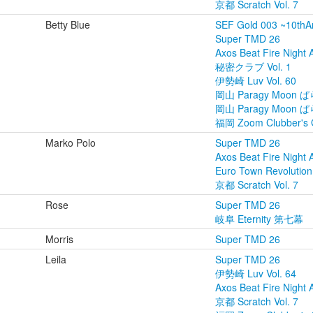
京都 Scratch Vol. 7
Betty Blue
SEF Gold 003 ~10thA
Super TMD 26
Axos Beat Fire Night 
秘密クラブ Vol. 1
伊勢崎 Luv Vol. 60
岡山 Paragy Moon ぱ
岡山 Paragy Moon ぱ
福岡 Zoom Clubber's G
Marko Polo
Super TMD 26
Axos Beat Fire Night 
Euro Town Revolution
京都 Scratch Vol. 7
Rose
Super TMD 26
岐阜 Eternity 第七幕
Morris
Super TMD 26
Leila
Super TMD 26
伊勢崎 Luv Vol. 64
Axos Beat Fire Night 
京都 Scratch Vol. 7