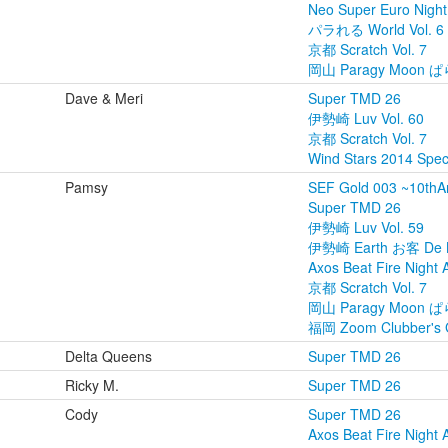
Neo Super Euro Night
パラれる World Vol. 6
京都 Scratch Vol. 7
岡山 Paragy Moon ぱ
Dave & Meri
Super TMD 26
伊勢崎 Luv Vol. 60
京都 Scratch Vol. 7
Wind Stars 2014 Speci
Pamsy
SEF Gold 003 ~10thA
Super TMD 26
伊勢崎 Luv Vol. 59
伊勢崎 Earth お客 De Ni
Axos Beat Fire Night 
京都 Scratch Vol. 7
岡山 Paragy Moon ぱ
福岡 Zoom Clubber's G
Delta Queens
Super TMD 26
Ricky M.
Super TMD 26
Cody
Super TMD 26
Axos Beat Fire Night 