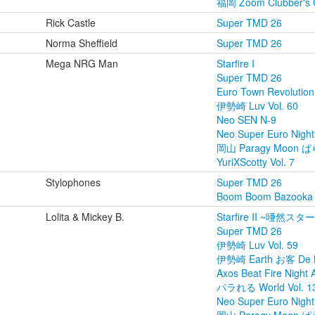
福岡 Zoom Clubber's G
Rick Castle
Super TMD 26
Norma Sheffield
Super TMD 26
Mega NRG Man
Starfire I
Super TMD 26
Euro Town Revolution
伊勢崎 Luv Vol. 60
Neo SEN N-9
Neo Super Euro Night
岡山 Paragy Moon ぱ
YuriXScotty Vol. 7
Stylophones
Super TMD 26
Boom Boom Bazooka
Lolita & Mickey B.
Starfire II ~唖然
Super TMD 26
伊勢崎 Luv Vol. 59
伊勢崎 Earth お客 De Ni
Axos Beat Fire Night 
パラれる World Vol. 1
Neo Super Euro Night