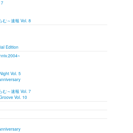
 7
らむ～速報 Vol. 8
al Edition
nniv.2004~
ght Vol. 5
Anniversary
らむ～速報 Vol. 7
roove Vol. 10
Anniversary