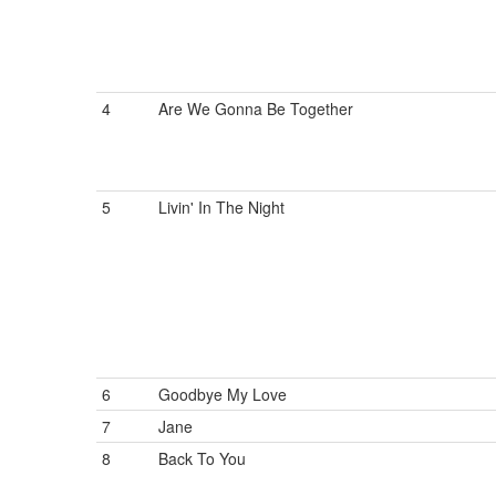
4
Are We Gonna Be Together
5
Livin' In The Night
6
Goodbye My Love
7
Jane
8
Back To You