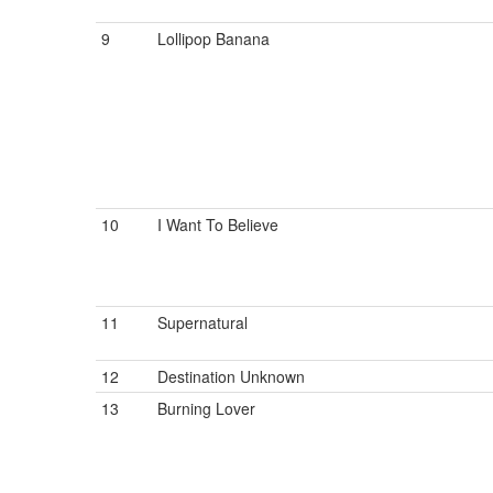
9
Lollipop Banana
10
I Want To Believe
11
Supernatural
12
Destination Unknown
13
Burning Lover