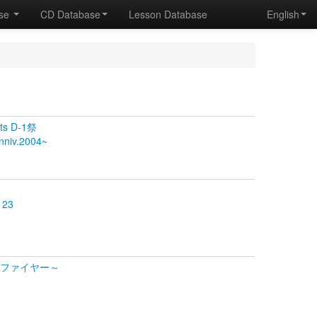
ase
CD Database
Lesson Database
English
s D-1祭
nniv.2004~
 23
スターファイヤー～