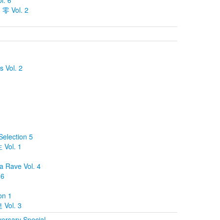
l. 6
Vol. 2
 Vol. 2
election 5
ol. 1
 Rave Vol. 4
 6
on 1
ol. 3
ersary Special