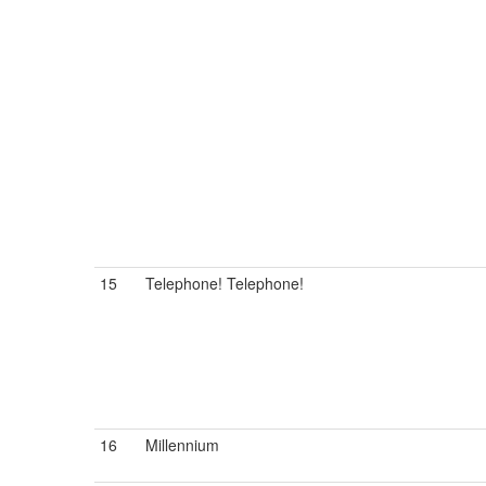
15
Telephone! Telephone!
16
Millennium