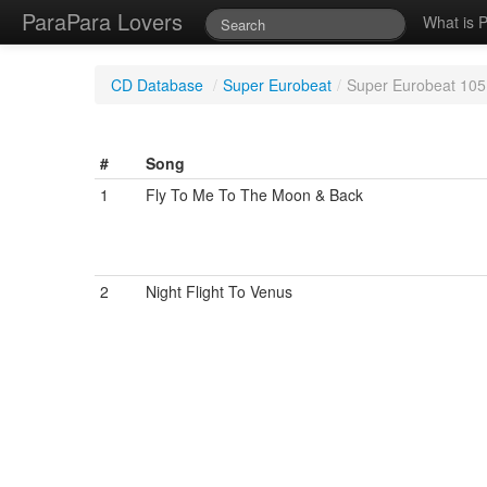
ParaPara Lovers
What is 
CD Database
/
Super Eurobeat
/
Super Eurobeat 105
#
Song
1
Fly To Me To The Moon & Back
2
Night Flight To Venus