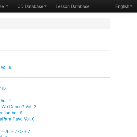
ase
CD Database
Lesson Database
English
Vol. 6
2
アル
ol. 1
 We Dance? Vol. 2
ction Vol. 6
Para Rave Vol. 6
RAワールド パンチ7