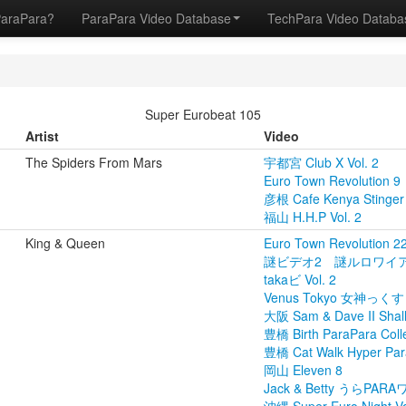
ParaPara?
ParaPara Video Database
TechPara Video Datab
Super Eurobeat 105
Artist
Video
The Spiders From Mars
宇都宮 Club X Vol. 2
Euro Town Revolution 9
彦根 Cafe Kenya Stinger 
福山 H.H.P Vol. 2
King & Queen
Euro Town Revolution 2
謎ビデオ2 謎ルロワイ
takaビ Vol. 2
Venus Tokyo 女神っくす V
大阪 Sam & Dave II Shall
豊橋 Birth ParaPara Colle
豊橋 Cat Walk Hyper Para
岡山 Eleven 8
Jack & Betty うらPA