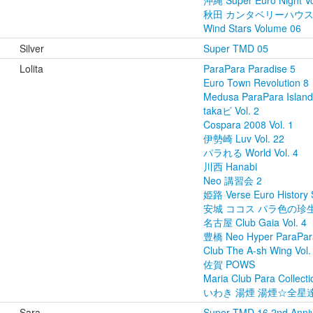
沖縄 Super Euro Night Vo
秋田 カンタベリーハウス 零 
Wind Stars Volume 06
Silver
Super TMD 05
Lolita
ParaPara Paradise 5
Euro Town Revolution 8
Medusa ParaPara Islands
takaビ Vol. 2
Cospara 2008 Vol. 1
伊勢崎 Luv Vol. 22
パラれる World Vol. 4
川西 Hanabi
Neo 講習会 2
姫路 Verse Euro History S
安城 ココス パラ色の珍生 V
名古屋 Club Gaia Vol. 4
豊橋 Neo Hyper ParaPara
Club The A-sh Wing Vol.
佐賀 POWS
Maria Club Para Collecti
いわき 湯煙 湯煙☆全星達 V
Sara
Super TMD 16 2nd Anniv