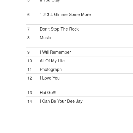
6
1 2 3 4 Gimme Some More
7
Don't Stop The Rock
8
Music
9
I Will Remember
10
All Of My Life
11
Photograph
12
I Love You
13
Hai Go!!!
14
I Can Be Your Dee Jay