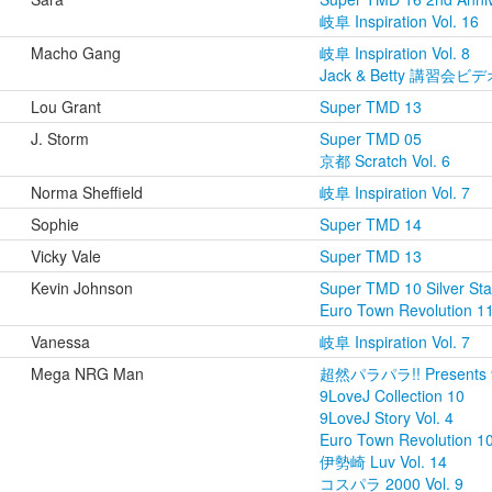
岐阜 Inspiration Vol. 16
Macho Gang
岐阜 Inspiration Vol. 8
Jack & Betty 講習会ビデオ
Lou Grant
Super TMD 13
J. Storm
Super TMD 05
京都 Scratch Vol. 6
Norma Sheffield
岐阜 Inspiration Vol. 7
Sophie
Super TMD 14
Vicky Vale
Super TMD 13
Kevin Johnson
Super TMD 10 Silver Sta
Euro Town Revolution 1
Vanessa
岐阜 Inspiration Vol. 7
Mega NRG Man
超然パラパラ!! Presents 9L
9LoveJ Collection 10
9LoveJ Story Vol. 4
Euro Town Revolution 1
伊勢崎 Luv Vol. 14
コスパラ 2000 Vol. 9