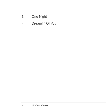
3
One Night
4
Dreamin' Of You
5
If You Stay