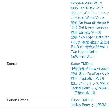
Cospara 2008 Vol. 3
Club Jah T-Box Vol. 1
JahニーズJr. ｢シニアへの道
パラれる World Vol. 2
豊橋 No Fear @ Home Firs
刈谷 Get Every Tuesday V
岐阜 Eternity 第一幕
豊橋 Neo Hyper ParaPara
いわき 湯煙 湯煙☆全星達 V
P's Rush 青森支部 Vol. 1
Two Hearts Vol. 1
NoWhere Vol. 1
Denise
Super TMD 03
中野新橋 Mellow Groove P
豊橋 Birth ParaPara Colle
岐阜 Inspiration Vol. 6
松山 アルカトラズ Vol. 2
Jack & Betty うらPA
一子相伝 第一章
Robert Patton
Super TMD 08
Jack & Betty うらPA