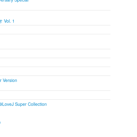
 Vol. 1
r Version
1
oveJ Super Collection
0