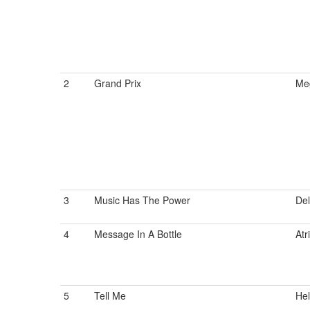
2
Grand Prix
Me
3
Music Has The Power
De
4
Message In A Bottle
Atr
5
Tell Me
He