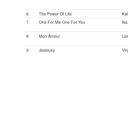
6
The Power Of Life
Kat
7
One For Me One For You
Ika
8
Mon Amour
Les
9
Jealousy
Vir