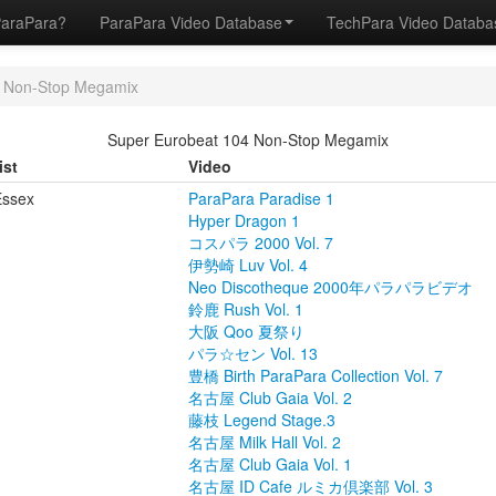
ParaPara?
ParaPara Video Database
TechPara Video Datab
4 Non-Stop Megamix
Super Eurobeat 104 Non-Stop Megamix
ist
Video
Essex
ParaPara Paradise 1
Hyper Dragon 1
コスパラ 2000 Vol. 7
伊勢崎 Luv Vol. 4
Neo Discotheque 2000年パラパラビデオ
鈴鹿 Rush Vol. 1
大阪 Qoo 夏祭り
パラ☆セン Vol. 13
豊橋 Birth ParaPara Collection Vol. 7
名古屋 Club Gaia Vol. 2
藤枝 Legend Stage.3
名古屋 Milk Hall Vol. 2
名古屋 Club Gaia Vol. 1
名古屋 ID Cafe ルミカ倶楽部 Vol. 3