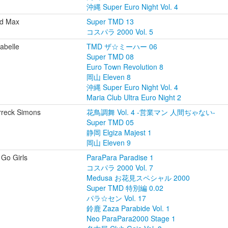
沖縄 Super Euro Night Vol. 4
d Max
Super TMD 13
コスパラ 2000 Vol. 5
abelle
TMD ザ☆ミーハー 06
Super TMD 08
Euro Town Revolution 8
岡山 Eleven 8
沖縄 Super Euro Night Vol. 4
Maria Club Ultra Euro Night 2
rreck Simons
花鳥調舞 Vol. 4 -営業マン 人間ぢゃない-
Super TMD 05
静岡 Elgiza Majest 1
岡山 Eleven 9
Go Girls
ParaPara Paradise 1
コスパラ 2000 Vol. 7
Medusa お花見スペシャル 2000
Super TMD 特別編 0.02
パラ☆セン Vol. 17
鈴鹿 Zaza Parabide Vol. 1
Neo ParaPara2000 Stage 1