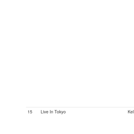
15
Live In Tokyo
Kel