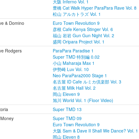
大阪 Inferno Vol. 1
豊橋 Cat Walk Hyper ParaPara Rave Vol. 8
松山 アルカトラズ Vol. 1
ve & Domino
Euro Town Revolution 9
彦根 Cafe Kenya Stinger Vol. 6
福山 岩岩 Gun Gun Night Vol. 2
盛岡 Oripara Project Vol. 1
ve Rodgers
ParaPara Paradise 1
Super TMD 特別編 0.02
小山 Maharaja Max 1
伊勢崎 Luv Vol. 10
Neo ParaPara2000 Stage 1
名古屋 ID Cafe ルミカ倶楽部 Vol. 3
名古屋 Milk Hall Vol. 2
岡山 Eleven 9
旭川 World Vol. 1 (Floor Video)
toria
Super TMD 13
. Money
Super TMD 09
Euro Town Revolution 9
大阪 Sam & Dave II Shall We Dance? Vol. 1
岡山 Eleven 8