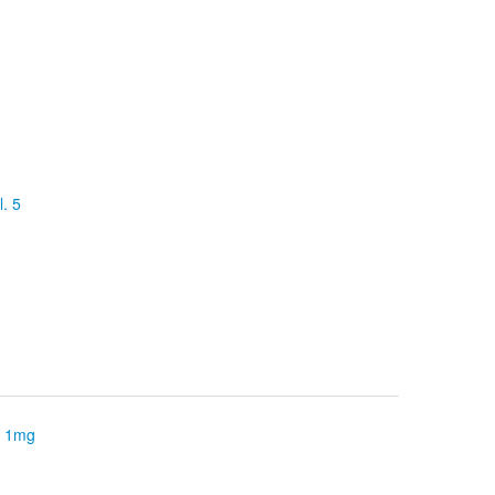
. 5
l 1mg