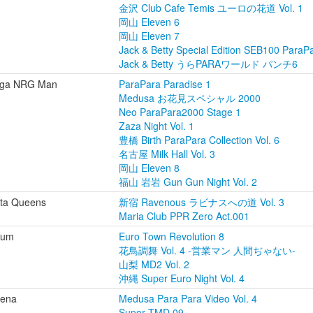
金沢 Club Cafe Temis ユーロの花道 Vol. 1
岡山 Eleven 6
岡山 Eleven 7
Jack & Betty Special Edition SEB100 ParaP
Jack & Betty うらPARAワールド パンチ6
ga NRG Man
ParaPara Paradise 1
Medusa お花見スペシャル 2000
Neo ParaPara2000 Stage 1
Zaza Night Vol. 1
豊橋 Birth ParaPara Collection Vol. 6
名古屋 Milk Hall Vol. 3
岡山 Eleven 8
福山 岩岩 Gun Gun Night Vol. 2
lta Queens
新宿 Ravenous ラビナスへの道 Vol. 3
Maria Club PPR Zero Act.001
ium
Euro Town Revolution 8
花鳥調舞 Vol. 4 -営業マン 人間ぢゃない-
山梨 MD2 Vol. 2
沖縄 Super Euro Night Vol. 4
lena
Medusa Para Para Video Vol. 4
Super TMD 09