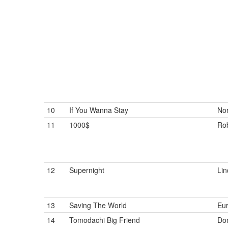
10
If You Wanna Stay
Nor
11
1000$
Rob
12
Supernight
Li
13
Saving The World
Eur
14
Tomodachi Big Friend
Do