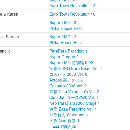
Euro Town Revolution 13
e & Karen
Euro Town Revolution 10
Super TMD 13
Pirika House Best
lie Parrish
Super TMD 13
Pirika House Best
ginelle
ParaPara Paradise 1
Hyper Dragon 2
Super TMD 特別編 0.02
宇都宮 ING Euro Beam Vol. 1
コスパラ 2000 Vol. 6
Across 裏アクロス
Cospara 2008 Vol. 2
京都 Club Valentino's Vol. 2
Club Jah ユーロの塊 Vol. 1t
Neo ParaPara2000 Stage 1
鈴鹿 Zaza Parabide Vol. 1
パラれる World Vol. 1
大阪 Qoo 夏祭り
Lucci 遊露乱舞