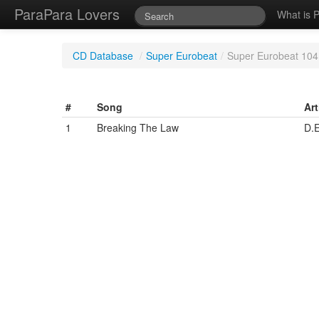
ParaPara Lovers
What is 
CD Database
/
Super Eurobeat
/
Super Eurobeat 10
#
Song
Art
1
Breaking The Law
D.