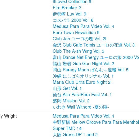
9LoveJ Collection 6
Fire Breaker 2
伊勢崎 Luv Vol. 9
コスパラ 2000 Vol. 6
Medusa Para Para Video Vol. 4
Euro Town Revolution 9
Club Jah ユーロの塊 Vol. 2t
金沢 Club Cafe Temis ユーロの花道 Vol. 3
Club The A-sh Wing Vol. 5
富山 Dance Net Energy ユーロの旅 2000 Vol
福山 岩岩 Gun Gun Night Vol. 2
岡山 Paragy Moon ぱらむ～速報 Vol. 5
沖縄 にしぱらオリジナル Vol. 1
Maria Club Ultra Euro Night 2
山形 Get Vol. 1
仙台 Alta ParaPara East Vol. 1
盛岡 Mission Vol. 2
いわき Wall Witherd -夏の陣-
ly Wright
Medusa Para Para Video Vol. 4
中野新橋 Mellow Groove Para Para Mentho
Super TMD 14
大阪 Gross DP 1 and 2