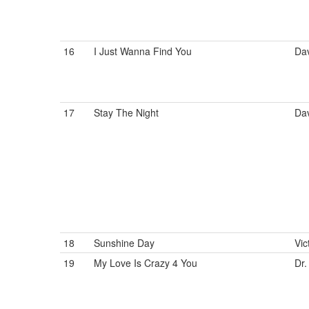
16
I Just Wanna Find You
Da
17
Stay The Night
Da
18
Sunshine Day
Vic
19
My Love Is Crazy 4 You
Dr