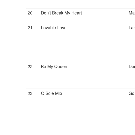
20
Don't Break My Heart
Ma
21
Lovable Love
Lar
22
Be My Queen
De
23
O Sole Mio
Go 