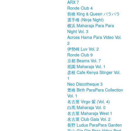
ARX 7
Ronde Club 4
前橋 King & Queen パラパラ
選手権 (Ninja Night)
横浜 Maharaja Para Para
Night Vol. 3
Across Hama Para Video Vol.
2
伊勢崎 Luv Vol. 2
Ronde Club 9
京都 Beams Vol. 7
祇園 Maharaja Vol. 1
彦根 Cafe Kenya Stinger Vol.
1
Neo Discotheque 3
豊橋 Birth ParaPara Collection
Vol. 1
名古屋 Virgo 紫 (Vol. 4)
白馬 Maharaja Vol. 0
名古屋 Maharaja West 1
名古屋 Club Gaia Vol. 2
長野 Ludus ParaPara Garden
富山 Gig Gig Para Video Part