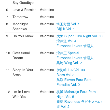
Say Goodbye
6
Love & Passion
Valentina
7
Tomorrow
Valentina
8
Moonlight
Valentina
埼玉方面 Vol. 1
Shadows
B麺 K Vol. 1
9
Do You Know
Valentina
大黒 Super Euro Night Vol. 03
湾岸道 Vol. 4
Eurobeat Lovers 管理人
10
Occasional
Valentina
湾岸王 Special
Dream
Eurobeat Lovers 管理人
黒崎 Wing Vol. 2
11
Sleep In Your
Valentina
伊勢崎 Luv Vol. 33
Arms
Bless Vol. 3
鳥取 Eleven Para Para
Paradise Vol. 2
12
I'm In Love
Valentina
横浜 Maharaja Para Para
With You
Night Vol. 5
新宿 Ravenous ラビナスへの
道 Vol. 2