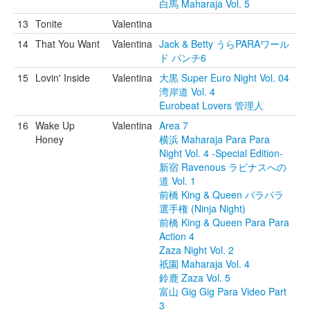
白馬 Maharaja Vol. 5
13
Tonite
Valentina
14
That You Want
Valentina
Jack & Betty うらPARAワール
ド パンチ6
15
Lovin' Inside
Valentina
大黒 Super Euro Night Vol. 04
湾岸道 Vol. 4
Eurobeat Lovers 管理人
16
Wake Up
Valentina
Area 7
Honey
横浜 Maharaja Para Para
Night Vol. 4 -Special Edition-
新宿 Ravenous ラビナスへの
道 Vol. 1
前橋 King & Queen パラパラ
選手権 (Ninja Night)
前橋 King & Queen Para Para
Action 4
Zaza Night Vol. 2
祇園 Maharaja Vol. 4
鈴鹿 Zaza Vol. 5
富山 Gig Gig Para Video Part
3