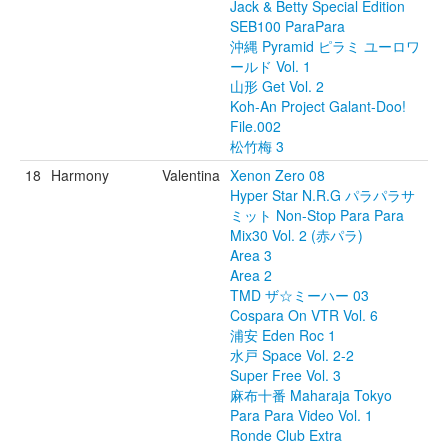
Jack & Betty Special Edition
SEB100 ParaPara
沖縄 Pyramid ピラミ ユーロワ
ールド Vol. 1
山形 Get Vol. 2
Koh-An Project Galant-Doo!
File.002
松竹梅 3
18
Harmony
Valentina
Xenon Zero 08
Hyper Star N.R.G パラパラサ
ミット Non-Stop Para Para
Mix30 Vol. 2 (赤パラ)
Area 3
Area 2
TMD ザ☆ミーハー 03
Cospara On VTR Vol. 6
浦安 Eden Roc 1
水戸 Space Vol. 2-2
Super Free Vol. 3
麻布十番 Maharaja Tokyo
Para Para Video Vol. 1
Ronde Club Extra