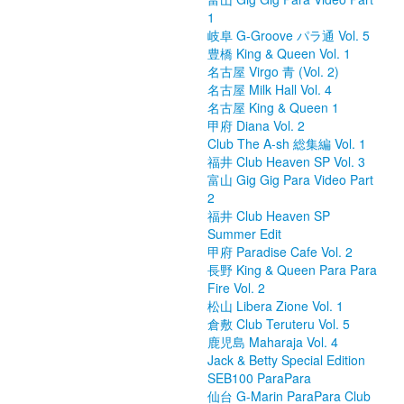
1
岐阜 G-Groove パラ通 Vol. 5
豊橋 King & Queen Vol. 1
名古屋 Virgo 青 (Vol. 2)
名古屋 Milk Hall Vol. 4
名古屋 King & Queen 1
甲府 Diana Vol. 2
Club The A-sh 総集編 Vol. 1
福井 Club Heaven SP Vol. 3
富山 Gig Gig Para Video Part
2
福井 Club Heaven SP
Summer Edit
甲府 Paradise Cafe Vol. 2
長野 King & Queen Para Para
Fire Vol. 2
松山 Libera Zione Vol. 1
倉敷 Club Teruteru Vol. 5
鹿児島 Maharaja Vol. 4
Jack & Betty Special Edition
SEB100 ParaPara
仙台 G-Marin ParaPara Club