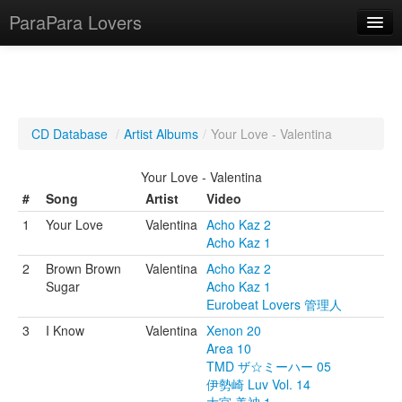
ParaPara Lovers
What is ParaPara?
CD Database
/
Artist Albums
/
Your Love - Valentina
ParaPara Video Database
Your Love - Valentina
TechPara Video Database
#
Song
Artist
Video
1
Your Love
Valentina
Acho Kaz 2
CD Database
Acho Kaz 1
Lesson Database
2
Brown Brown
Valentina
Acho Kaz 2
Sugar
Acho Kaz 1
Eurobeat Lovers 管理人
English
3
I Know
Valentina
Xenon 20
Area 10
TMD ザ☆ミーハー 05
伊勢崎 Luv Vol. 14