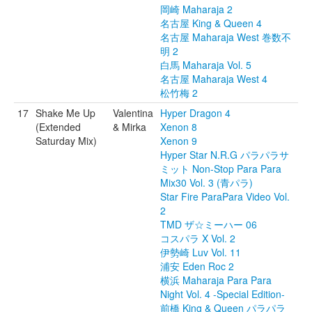
岡崎 Maharaja 2
名古屋 King & Queen 4
名古屋 Maharaja West 巻数不
明 2
白馬 Maharaja Vol. 5
名古屋 Maharaja West 4
松竹梅 2
17
Shake Me Up
Valentina
Hyper Dragon 4
(Extended
& Mirka
Xenon 8
Saturday Mix)
Xenon 9
Hyper Star N.R.G パラパラサ
ミット Non-Stop Para Para
Mix30 Vol. 3 (青パラ)
Star Fire ParaPara Video Vol.
2
TMD ザ☆ミーハー 06
コスパラ X Vol. 2
伊勢崎 Luv Vol. 11
浦安 Eden Roc 2
横浜 Maharaja Para Para
Night Vol. 4 -Special Edition-
前橋 King & Queen パラパラ