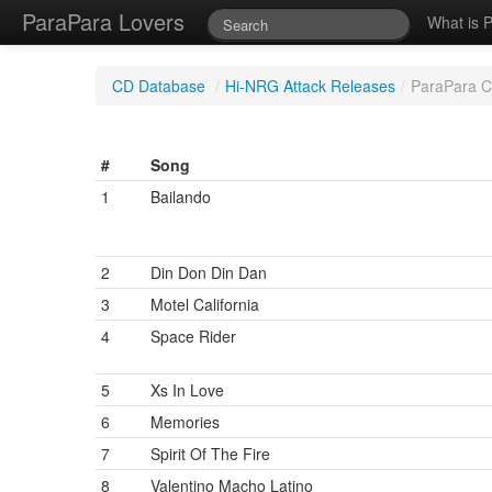
ParaPara Lovers
What is 
CD Database
/
Hi-NRG Attack Releases
/
ParaPara C
#
Song
1
Bailando
2
Din Don Din Dan
3
Motel California
4
Space Rider
5
Xs In Love
6
Memories
7
Spirit Of The Fire
8
Valentino Macho Latino