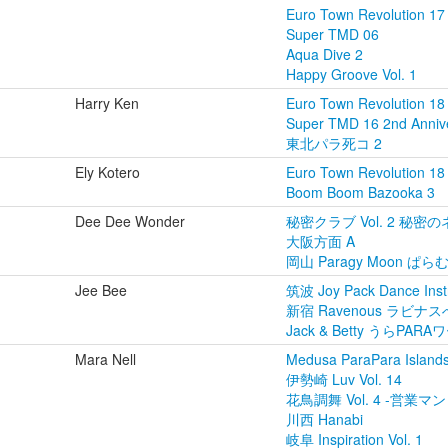
Euro Town Revolution 17
Super TMD 06
Aqua Dive 2
Happy Groove Vol. 1
Harry Ken
Euro Town Revolution 18
Super TMD 16 2nd Annive
東北パラ死コ 2
Ely Kotero
Euro Town Revolution 18
Boom Boom Bazooka 3
Dee Dee Wonder
秘密クラブ Vol. 2 秘密の
大阪方面 A
岡山 Paragy Moon ぱらむ
Jee Bee
筑波 Joy Pack Dance Instr
新宿 Ravenous ラビナスへ
Jack & Betty うらPA
Mara Nell
Medusa ParaPara Islands
伊勢崎 Luv Vol. 14
花鳥調舞 Vol. 4 -営業マ
川西 Hanabi
岐阜 Inspiration Vol. 1