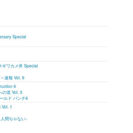
rsary Special
ネギワカメ丼 Special
～速報 Vol. 9
uction 6
の道 Vol. 3
RAワールド パンチ6
 Vol. 1
ン 人間ぢゃない-