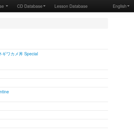
ase
CD Database
Lesson Database
English
ネギワカメ丼 Special
ntine