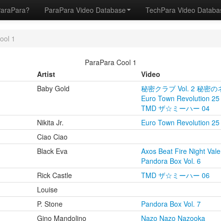
ParaPara?
ParaPara Video Database
TechPara Video Datab
ool 1
ParaPara Cool 1
Artist
Video
Baby Gold
秘密クラブ Vol. 2 秘密の
Euro Town Revolution 25
TMD ザ☆ミーハー 04
Nikita Jr.
Euro Town Revolution 25
Ciao Ciao
Black Eva
Axos Beat Fire Night Vale
Pandora Box Vol. 6
Rick Castle
TMD ザ☆ミーハー 06
Louise
P. Stone
Pandora Box Vol. 7
Gino Mandolino
Nazo Nazo Nazooka