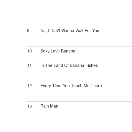
9
No, I Don't Wanna Wait For You
10
Sexy Love Banana
11
In The Land Of Banana Fishes
12
Every Time You Touch Me There
13
Rain Man